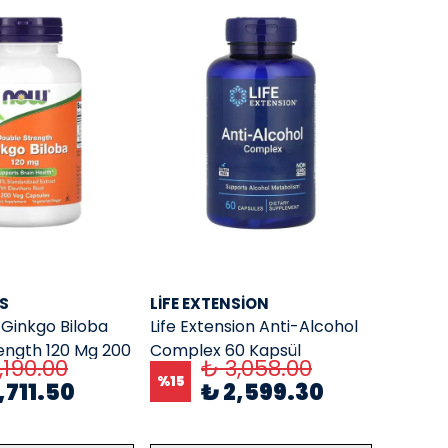
S
LIFE EXTENSION
Ginkgo Biloba
Life Extension Anti-Alcohol
ength 120 Mg 200
Complex 60 Kapsül
,190.00
₺ 3,058.00
%
15
,711.50
₺ 2,599.30