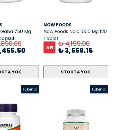
S
NOW FOODS
 Gaba 750 Mg
Now Foods Na.c 1000 Mg 120
Kapsül
Tablet
,890.00
₺ 4,199.00
%
15
2,456.50
₺ 3,569.15
OKTA YOK
STOKTA YOK
Tükendi
Tükendi