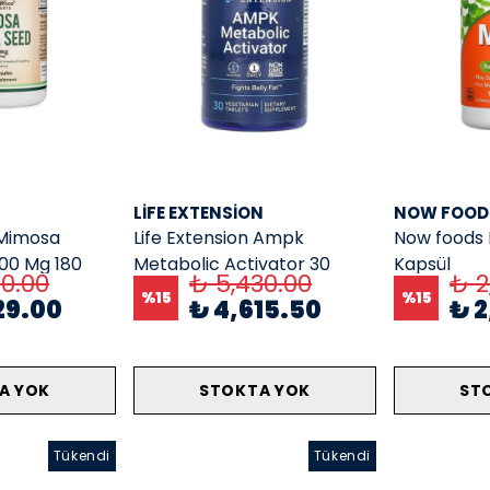
LIFE EXTENSION
NOW FOOD
Mimosa
Life Extension Ampk
Now foods
000 Mg 180
Metabolic Activator 30
Kapsül
40.00
₺ 5,430.00
₺ 2
Vegetarian Tablet
%
15
%
15
29.00
₺ 4,615.50
₺ 
A YOK
STOKTA YOK
ST
Tükendi
Tükendi