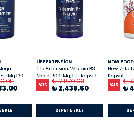
N
LIFE EXTENSION
NOW FOOD
 Mega
Life Extension, Vitamin B3
Now 7-Keto
250 Mg 120
Niacin, 500 Mg, 100 Kapsül
Kapsül
80.00
₺ 2,870.00
₺ 4
%
15
%
15
83.00
₺ 2,439.50
₺ 4
 EKLE
SEPETE EKLE
SE