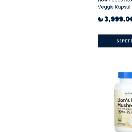
Veggie Kapsül
₺ 3,999.0
SEPETE