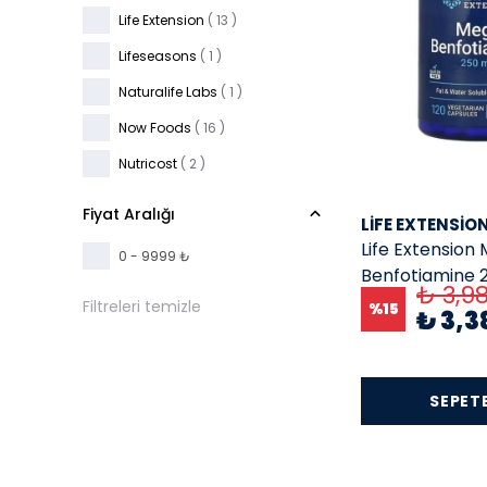
Life Extension
( 13 )
Lifeseasons
( 1 )
Naturalife Labs
( 1 )
Now Foods
( 16 )
Nutricost
( 2 )
Fiyat Aralığı
LIFE EXTENSIO
Life Extension
0 - 9999 ₺
Benfotiamine 
₺ 3,9
Veggie Kapsül
Filtreleri temizle
%
15
₺ 3,3
SEPETE