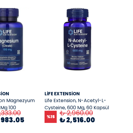
SION
LIFE EXTENSION
sion Magnezyum
Life Extension, N-Acetyl-L-
 Mg 100
Cysteine, 600 Mg, 60 Kapsül
,333.00
₺ 2,960.00
 Kapsül
%
15
,983.05
₺ 2,516.00