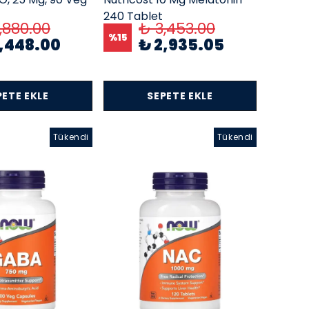
240 Tablet
,880.00
₺ 3,453.00
%
15
2,448.00
₺ 2,935.05
PETE EKLE
SEPETE EKLE
Tükendi
Tükendi