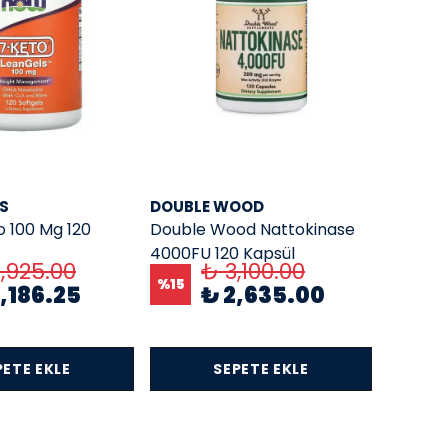
S
DOUBLE WOOD
 100 Mg 120
Double Wood Nattokinase
4000FU 120 Kapsül
,925.00
₺ 3,100.00
%
15
,186.25
₺ 2,635.00
PETE EKLE
SEPETE EKLE