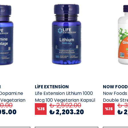
N
LIFE EXTENSION
NOW FOOD
, Dopami.ne
Life Extension Lithium 1000
Now Foods 
 Vegetarian
Mcg 100 Vegetarian Kapsül
Double Str
00.00
₺ 2,592.00
₺ 3
Veg Kapsül
%
15
%
15
95.00
₺ 2,203.20
₺ 2