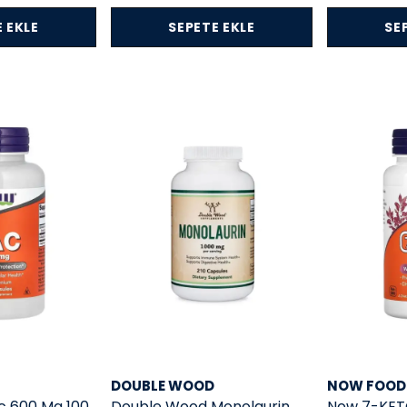
 EKLE
SEPETE EKLE
SE
DOUBLE WOOD
NOW FOOD
c 600 Mg 100
Double Wood Monolaurin
Now 7-KETO