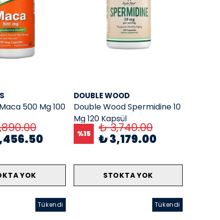
S
DOUBLE WOOD
 Maca 500 Mg 100
Double Wood Spermidine 10
Mg 120 Kapsül
,890.00
₺ 3,740.00
%
15
2,456.50
₺ 3,179.00
OKTA YOK
STOKTA YOK
Tükendi
Tükendi