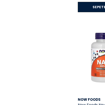
SEPETE
NOW FOODS
Now Foods Na.