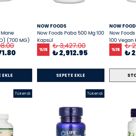
NOW FOODS
NOW FOOD
s Mane
Now Foods Paba 500 Mg 100
Now Foods
O) (700 MG)
Kapsül
100 Vegan 
08.00
₺ 3,427.00
₺ 2
%
15
%
15
71.80
₺ 2,912.95
₺ 
 EKLE
SEPETE EKLE
ST
Tükendi
Tükendi