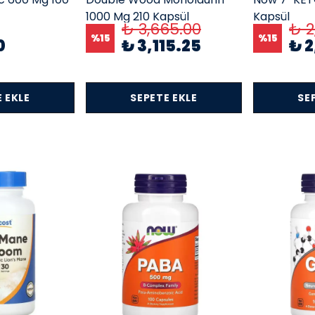
1000 Mg 210 Kapsül
Kapsül
₺ 3,665.00
₺ 2
%
15
%
15
0
₺ 3,115.25
₺ 
 EKLE
SEPETE EKLE
SE