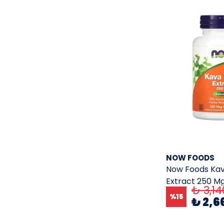
NOW FOODS
Now Foods Ka
Extract 250 Mg
₺ 3,14
Kapsül
%
15
₺ 2,6