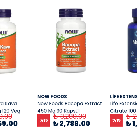
NOW FOODS
LIFE EXTEN
va Kava
Now Foods Bacopa Extract
Life Exten
 120 Veg
450 Mg 90 Kapsül
Citrate 100
0.00
₺ 3,280.00
₺ 2
Vegetarian
%
15
%
15
69.00
₺ 2,788.00
₺ 1