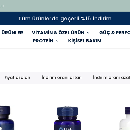
 80
Tüm ürünlerde geçerli %15 indirim
 ÜRÜNLER
VİTAMİN & ÖZEL ÜRÜN
GÜÇ & PERF
PROTEİN
KİŞİSEL BAKIM
Fiyat azalan
İndirim oranı artan
İndirim oranı aza