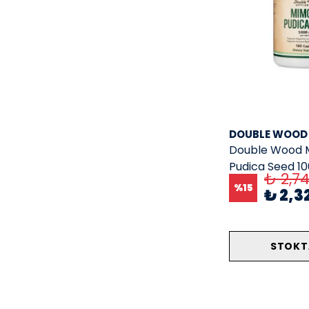
DOUBLE WOOD
Double Wood 
Pudica Seed 1
₺ 2,7
Kapsül
%
15
₺ 2,3
STOKT