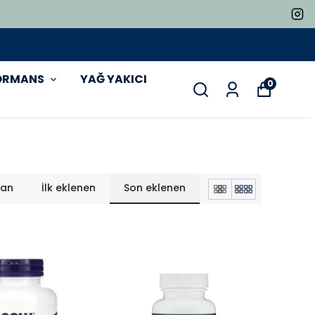
ORMANS
YAĞ YAKICI
0
lan
İlk eklenen
Son eklenen