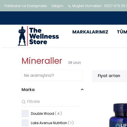
Politikalar ve Sözleşmeler
İletişim
📞 Müşteri Hizmetleri : 0507 675 35
MARKALARIMIZ
TÜM
Mineraller
38
ürün
Fiyat artan
Marka
Double Wood
( 4 )
Lake Avenue Nutrition
( 1 )