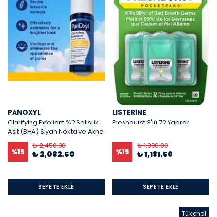
PANOXYL
LISTERINE
Clarifying Exfoliant %2 Salisilik
Freshburst 3'lü 72 Yaprak
Asit (BHA) Siyah Nokta ve Akne
Eğilimli Ciltler İçin Exfoliant - 118
₺ 2,450.00
₺ 1,390.00
ml
%
15
%
15
₺ 2,082.50
₺ 1,181.50
SEPETE EKLE
SEPETE EKLE
Tükendi