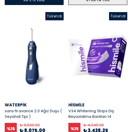
Tükendi
Tükendi
WATERPIK
HISMILE
sans fil avance 2.0 Ağız Duşu (
V34 Whitening Strips Diş
Seyahat Tipi )
Beyazlatma Bantları 14
Ughulama
₺ 9,500.00
₺ 4,045.00
%
15
%
15
₺ 8,075.00
₺ 3,438.25