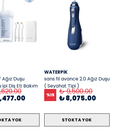
WATERPIK
f Ağız Duşu
sans fil avance 2.0 Ağız Duşu
 ipi Diş Eti Bakım
( Seyahat Tipi )
,620.00
₺ 9,500.00
izleme Cihazı
%
15
,477.00
₺ 8,075.00
OKTA YOK
STOKTA YOK