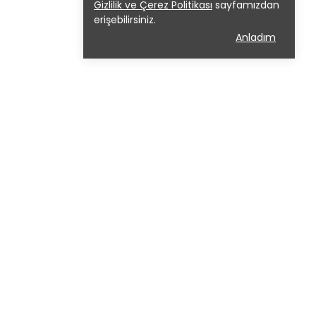
Gizlilik ve Çerez Politikası
sayfamızdan
erişebilirsiniz.
Anladım
📞 Müşteri Hizmetleri : 0507 675 35
80
Kampanya ve yeniliklerden ilk sen
haberdar olmak için bültenimize abone
ol.