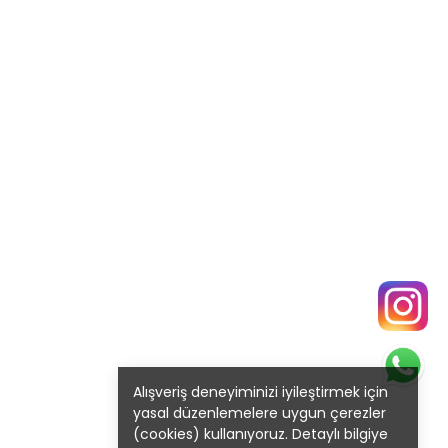
Alışveriş deneyiminizi iyileştirmek için
yasal düzenlemelere uygun çerezler
(cookies) kullanıyoruz. Detaylı bilgiye