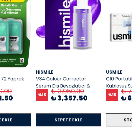
HISMILE
USMILE
ü 72 Yaprak
V34 Colour Corrector
C10 Portati
Serum Diş Beyazlatıcı &
Kablosuz Su
0.00
₺ 3,950.00
₺ 7
Renk Dengeleyici Serum 30
ve Diş Tem
%
15
%
15
81.50
₺ 3,357.50
₺ 6
ml
 EKLE
SEPETE EKLE
ST