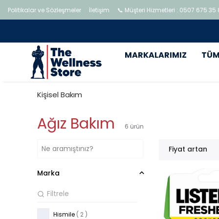
Politikalar ve Sözleşmeler
İletişim
📞 Müşteri Hizmetleri : 0507 675 35
MARKALARIMIZ
TÜM
Kişisel Bakım
Ağız Bakım
6
ürün
Fiyat artan
Marka
Hismile
( 2 )