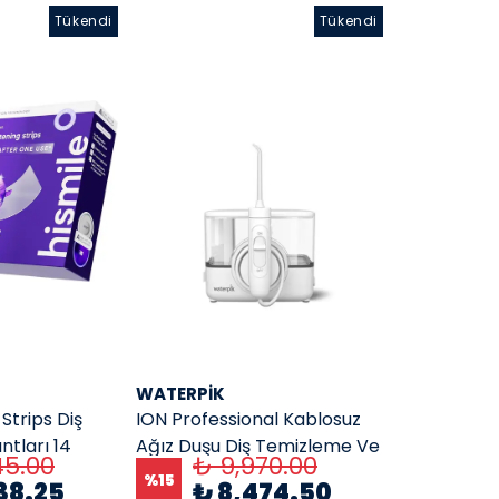
Tükendi
Tükendi
WATERPIK
Strips Diş
ION Professional Kablosuz
tları 14
Ağız Duşu Diş Temizleme Ve
45.00
₺ 9,970.00
Diş Eti Bakım Cihazı 7 başlık
%
15
38.25
₺ 8,474.50