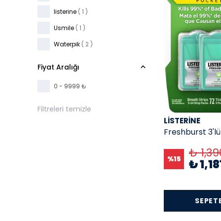
listerine
( 1 )
Usmile
( 1 )
Waterpik
( 2 )
Fiyat Aralığı
0 - 9999 ₺
Filtreleri temizle
LISTERINE
Freshburst 3'l
₺ 1,39
%
15
₺ 1,1
SEPETE