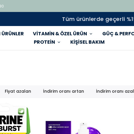
 80
Tüm ürünlerde geçerli %15 indirim
 ÜRÜNLER
VİTAMİN & ÖZEL ÜRÜN
GÜÇ & PERF
PROTEİN
KİŞİSEL BAKIM
Fiyat azalan
İndirim oranı artan
İndirim oranı aza