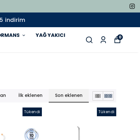
ORMANS
YAĞ YAKICI
0
lan
İlk eklenen
Son eklenen
Tükendi
Tükendi