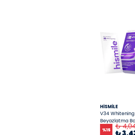
HISMILE
V34 Whitening 
Beyazlatma Ban
₺ 4,0
Ughulama
%
15
₺ 3,4