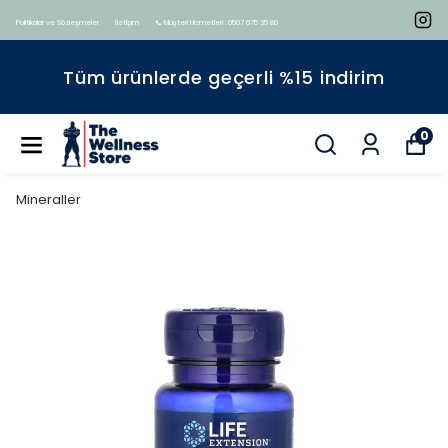
Politikalar ve Sözleşmeler
İletişim
📞 Müşteri Hizmetleri : 0507 675 35 80
Tüm ürünlerde geçerli %15 indirim
0
Mineraller