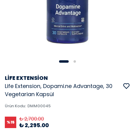
LİFE EXTENSİON
Life Extension, Dopami.ne Advantage, 30
Vegetarian Kapsül
Ürün Kodu
:
DMM00045
₺ 2,700.00
%
15
₺ 2,295.00