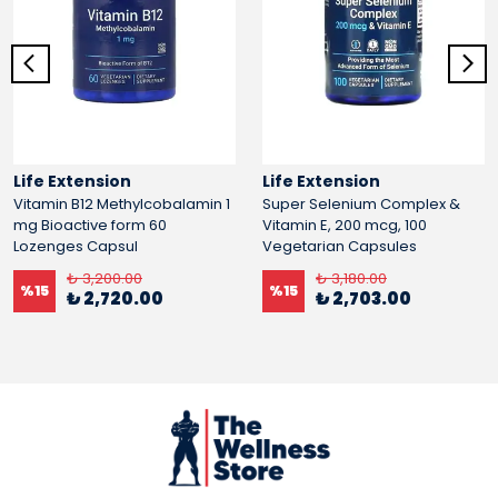
Life Extension
Life Extension
Vitamin B12 Methylcobalamin 1
Super Selenium Complex &
mg Bioactive form 60
Vitamin E, 200 mcg, 100
Lozenges Capsul
Vegetarian Capsules
₺ 3,200.00
₺ 3,180.00
%
15
%
15
₺ 2,720.00
₺ 2,703.00