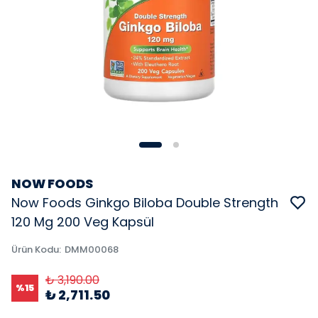
NOW FOODS
Now Foods Ginkgo Biloba Double Strength
120 Mg 200 Veg Kapsül
Ürün Kodu
:
DMM00068
₺ 3,190.00
%
15
₺ 2,711.50