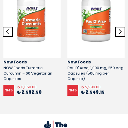
Now Foods
Now Foods
NOW Foods Turmeric
Pau D' Arco, 1,000 mg, 250 Veg
Curcumin – 60 Vegetarian
Capsules (500 mg per
Capsules
Capsule)
₺ 3,050.00
₺ 2,999.00
%
15
%
15
₺ 2,592.50
₺ 2,549.15