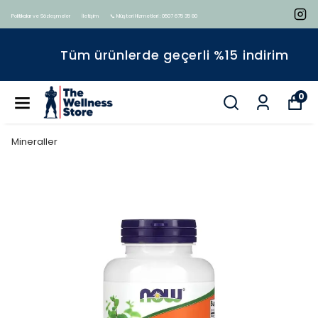
Politikalar ve Sözleşmeler
İletişim
📞 Müşteri Hizmetleri : 0507 675 35 80
Tüm ürünlerde geçerli %15 indirim
0
Mineraller