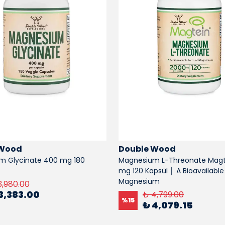
 Wood
Double Wood
m Glycinate 400 mg 180
Magnesium L-Threonate Magt
mg 120 Kapsül │ A Bioavailable
Magnesium
3,980.00
3,383.00
₺ 4,799.00
%
15
₺ 4,079.15