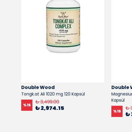
Double Wood
Double
de 250
Tongk.at Ali 1020 mg 120 Kapsül
Magnesiu
Kapsül
₺ 3,499.00
%
15
₺ 2,974.15
₺ 
%
15
₺ 