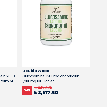
Double Wood
Doub
ein 2000
Glucosamine 1,500mg chondroitin
Lumbro
 form of
1,200mg 180 Tablet
%
15
₺ 3,150.00
%
15
₺ 2,677.50