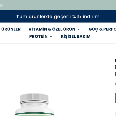
 80
Tüm ürünlerde geçerli %15 indirim
 ÜRÜNLER
VİTAMİN & ÖZEL ÜRÜN
GÜÇ & PERF
PROTEİN
KİŞİSEL BAKIM