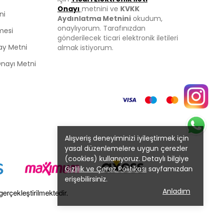
Onayı
metnini ve
KVKK
ni
Aydınlatma Metnini
okudum,
onaylıyorum. Tarafınızdan
mesi
gönderilecek ticari elektronik iletileri
ay Metni
almak istiyorum.
 Onayı Metni
Alışveriş deneyiminizi iyileştirmek için
yasal düzenlemelere uygun çerezler
(cookies) kullanıyoruz. Detaylı bilgiye
Gizlilik ve Çerez Politikası
sayfamızdan
erişebilirsiniz.
Anladım
gerçekleştirilmektedir.