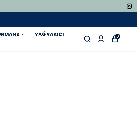
ORMANS
YAĞ YAKICI
0