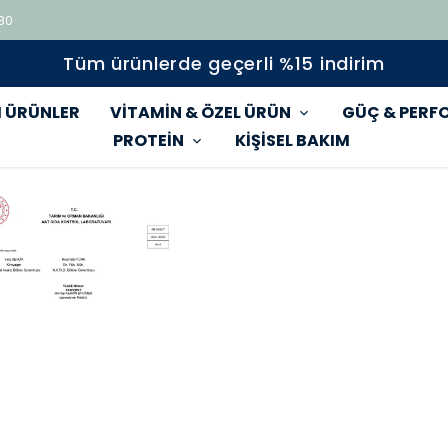
 80
Tüm ürünlerde geçerli %15 indirim
 ÜRÜNLER
VİTAMİN & ÖZEL ÜRÜN
GÜÇ & PERF
PROTEİN
KİŞİSEL BAKIM