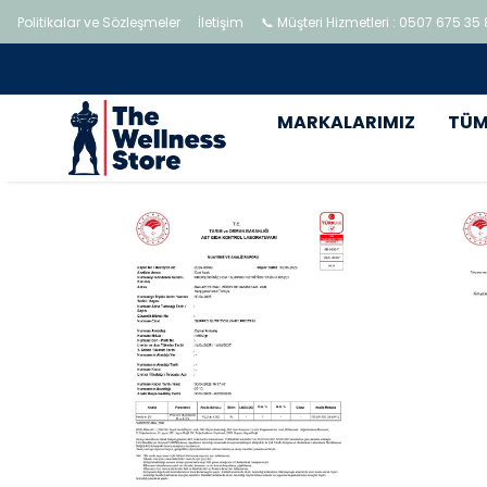
Politikalar ve Sözleşmeler
İletişim
📞 Müşteri Hizmetleri : 0507 675 35
MARKALARIMIZ
TÜM