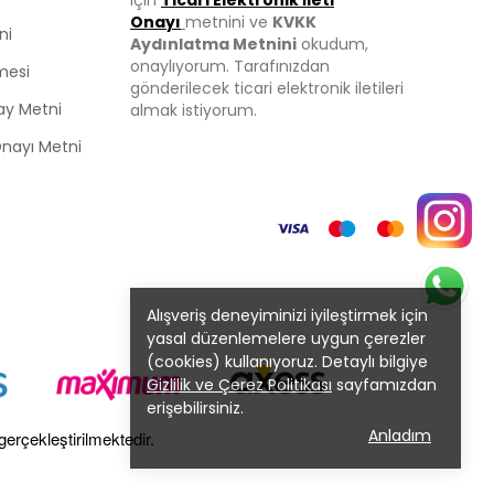
için
Ticari Elektronik İleti
Onayı
metnini ve
KVKK
ni
Aydınlatma Metnini
okudum,
onaylıyorum. Tarafınızdan
mesi
gönderilecek ticari elektronik iletileri
ay Metni
almak istiyorum.
 Onayı Metni
Alışveriş deneyiminizi iyileştirmek için
yasal düzenlemelere uygun çerezler
(cookies) kullanıyoruz. Detaylı bilgiye
Gizlilik ve Çerez Politikası
sayfamızdan
erişebilirsiniz.
Anladım
gerçekleştirilmektedir.