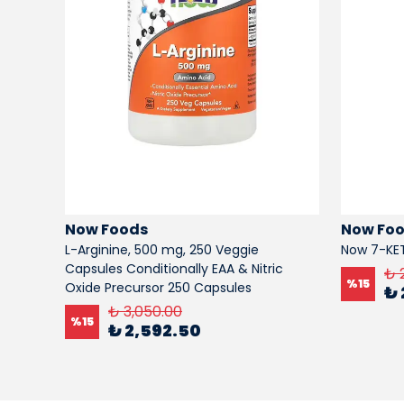
Now Foods
Now Fo
, 100
L-Arginine, 500 mg, 250 Veggie
Now 7-KET
Capsules Conditionally EAA & Nitric
₺ 
%
15
Oxide Precursor 250 Capsules
₺ 
₺ 3,050.00
%
15
₺ 2,592.50