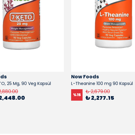
ods
Now Foods
O, 25 Mg, 90 Veg Kapsül
L-Theanine 100 mg 90 Kapsül
2,880.00
₺ 2,679.00
%
15
2,448.00
₺ 2,277.15