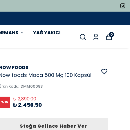
ORMANS
YAĞ YAKICI
0
NOW FOODS
Now foods Maca 500 Mg 100 Kapsül
Ürün Kodu
:
DMM00083
₺ 2,890.00
%
15
₺ 2,456.50
Stoğa Gelince Haber Ver