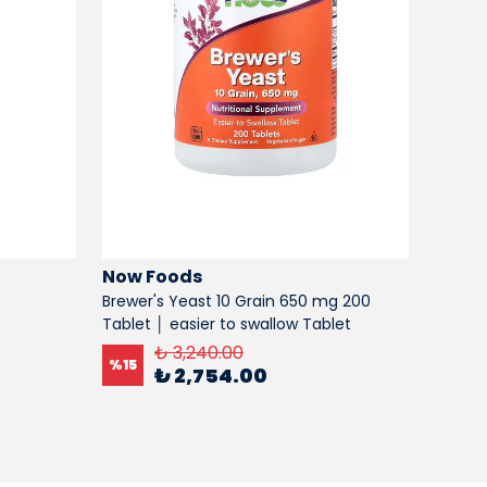
Now Foods
Now 
Brewer's Yeast 10 Grain 650 mg 200
Serrap
Tablet │ easier to swallow Tablet
Kapsül
₺ 3,240.00
%
15
%
15
₺ 2,754.00