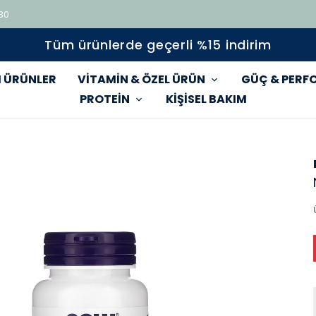
 80
Tüm ürünlerde geçerli %15 indirim
 ÜRÜNLER
VİTAMİN & ÖZEL ÜRÜN
GÜÇ & PERF
PROTEİN
KİŞİSEL BAKIM