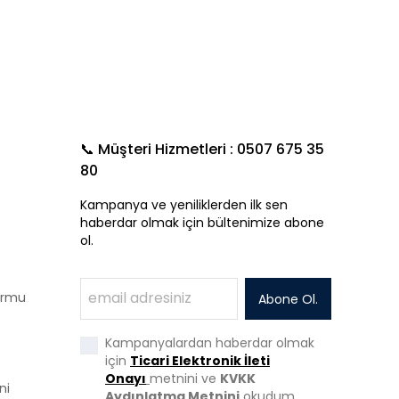
📞 Müşteri Hizmetleri : 0507 675 35
80
Kampanya ve yeniliklerden ilk sen
haberdar olmak için bültenimize abone
ol.
Formu
Abone Ol.
Kampanyalardan haberdar olmak
için
Ticari Elektronik İleti
Onayı
metnini ve
KVKK
ni
Aydınlatma Metnini
okudum,