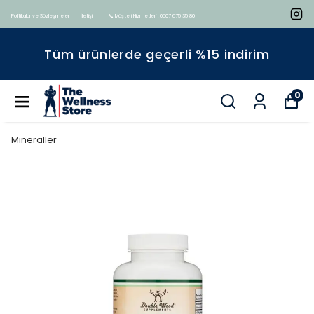
Politikalar ve Sözleşmeler
İletişim
📞 Müşteri Hizmetleri : 0507 675 35 80
Tüm ürünlerde geçerli %15 indirim
0
Mineraller