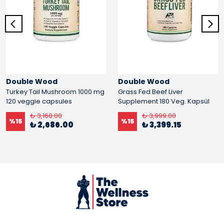
Double Wood
Double Wood
Turkey Tail Mushroom 1000 mg
Grass Fed Beef Liver
120 veggie capsules
Supplement 180 Veg. Kapsül
₺ 3,160.00
₺ 3,999.00
%
15
%
15
₺ 2,686.00
₺ 3,399.15