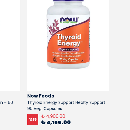
Now Foods
Now 
n – 60
Thyroid Energy Support Healty Support
Castor
90 Veg. Capsules
%
15
₺ 4,900.00
%
15
₺ 4,165.00