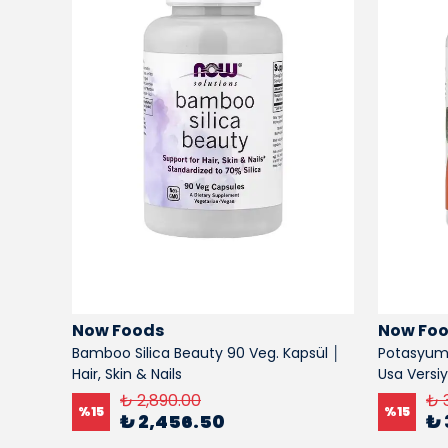
Now Foods
Now Fo
Bamboo Silica Beauty 90 Veg. Kapsül │
Potasyum 
Hair, Skin & Nails
Usa Vers
₺ 2,890.00
₺ 
%
15
%
15
₺ 2,456.50
₺ 