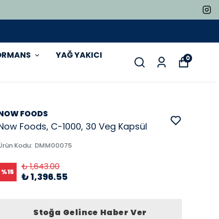
ORMANS
YAĞ YAKICI
0
NOW FOODS
Now Foods, C-1000, 30 Veg Kapsül
Ürün Kodu
:
DMM00075
₺ 1,643.00
%
15
₺ 1,396.55
Stoğa Gelince Haber Ver