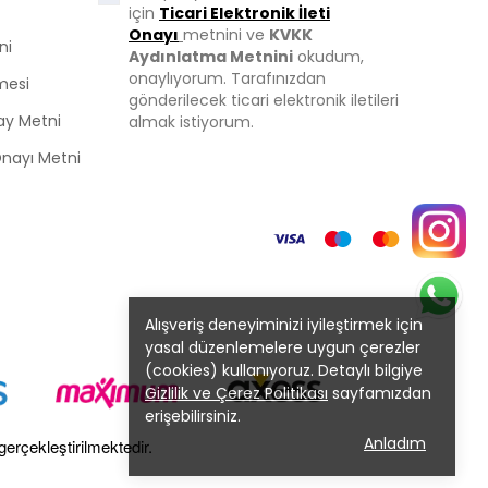
için
Ticari Elektronik İleti
Onayı
metnini ve
KVKK
ni
Aydınlatma Metnini
okudum,
onaylıyorum. Tarafınızdan
mesi
gönderilecek ticari elektronik iletileri
ay Metni
almak istiyorum.
 Onayı Metni
Alışveriş deneyiminizi iyileştirmek için
yasal düzenlemelere uygun çerezler
(cookies) kullanıyoruz. Detaylı bilgiye
Gizlilik ve Çerez Politikası
sayfamızdan
erişebilirsiniz.
Anladım
gerçekleştirilmektedir.