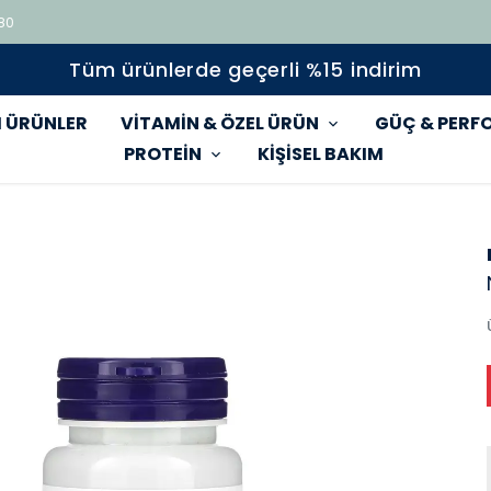
 80
Tüm ürünlerde geçerli %15 indirim
 ÜRÜNLER
VİTAMİN & ÖZEL ÜRÜN
GÜÇ & PERF
PROTEİN
KİŞİSEL BAKIM