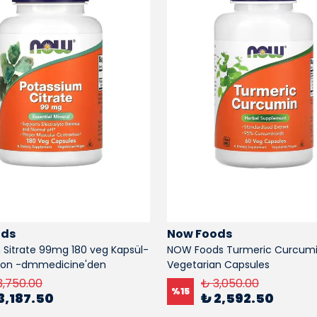
ods
Now Foods
Sitrate 99mg 180 veg Kapsül-
NOW Foods Turmeric Curcumi
iyon -dmmedicine'den
Vegetarian Capsules
3,750.00
₺ 3,050.00
%
15
3,187.50
₺ 2,592.50