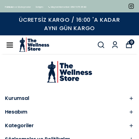
Politikalar ve Sözleşmeler
İletişim
📞 Müşteri Hizmetleri : 0507 675 35 80
ÜCRETSIZ KARGO / 16:00 'A KADAR
AYNI GÜN KARGO
0
Kurumsal
Hesabım
Kategoriler