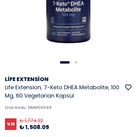
LİFE EXTENSİON
Life Extension, 7-Keto DHEA Metabolite, 100
Mg, 60 Vegetarian Kapsül
Ürün Kodu
:
DMM00049
₺ 1,774.22
%
15
₺ 1,508.09