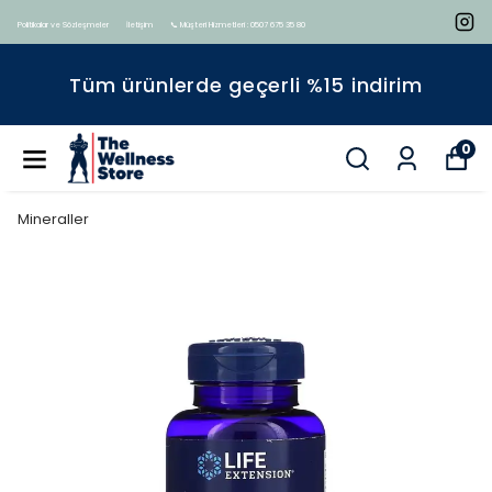
Politikalar ve Sözleşmeler
İletişim
📞 Müşteri Hizmetleri : 0507 675 35 80
Tüm ürünlerde geçerli %15 indirim
0
Mineraller