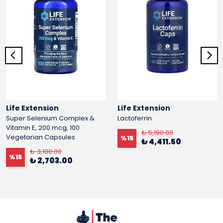
Life Extension
Life Extension
Super Selenium Complex &
Lactoferrin
Vitamin E, 200 mcg, 100
₺ 5,190.00
Vegetarian Capsules
%
15
₺ 4,411.50
₺ 3,180.00
%
15
₺ 2,703.00