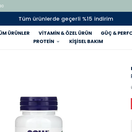
 80
Tüm ürünlerde geçerli %15 indirim
ÜM ÜRÜNLER
VİTAMİN & ÖZEL ÜRÜN
GÜÇ & PERF
PROTEİN
KİŞİSEL BAKIM