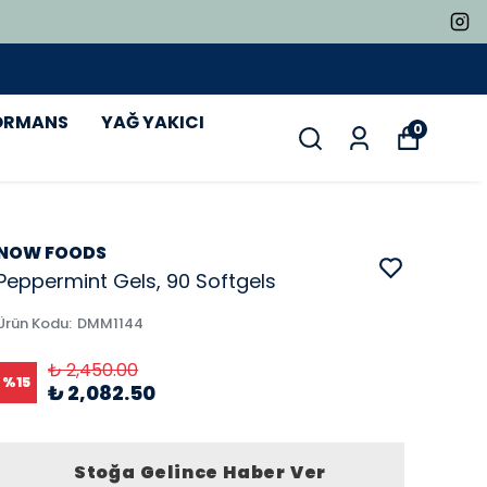
ORMANS
YAĞ YAKICI
0
NOW FOODS
Peppermint Gels, 90 Softgels
Ürün Kodu
:
DMM1144
₺ 2,450.00
%
15
₺ 2,082.50
Stoğa Gelince Haber Ver