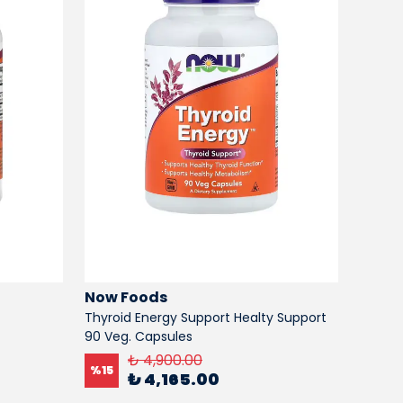
Now Foods
Now 
Thyroid Energy Support Healty Support
Brewer
90 Veg. Capsules
Tablet
₺ 4,900.00
%
15
%
15
₺ 4,165.00