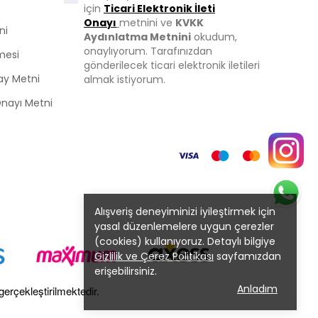
için
Ticari Elektronik İleti
Onayı
metnini ve
KVKK
ni
Aydınlatma Metnini
okudum,
onaylıyorum. Tarafınızdan
mesi
gönderilecek ticari elektronik iletileri
ay Metni
almak istiyorum.
 Onayı Metni
Alışveriş deneyiminizi iyileştirmek için
yasal düzenlemelere uygun çerezler
(cookies) kullanıyoruz. Detaylı bilgiye
Gizlilik ve Çerez Politikası
sayfamızdan
erişebilirsiniz.
Anladım
gerçekleştirilmektedir.