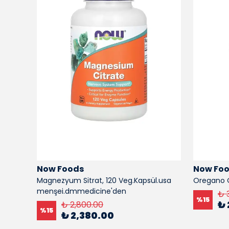
Now Foods
Now Fo
Folic
Magnezyum Sitrat, 120 Veg.Kapsül.usa
Oregano O
menşei.dmmedicine'den
₺ 
%
15
₺ 
₺ 2,800.00
%
15
₺ 2,380.00