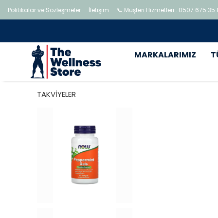
Politikalar ve Sözleşmeler
İletişim
📞 Müşteri Hizmetleri : 0507 675 35
MARKALARIMIZ
T
TAKVİYELER