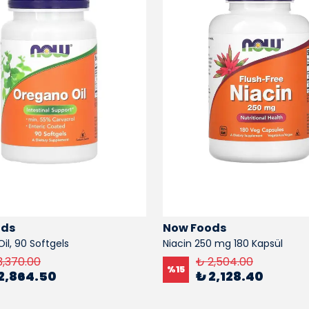
ods
Now Foods
il, 90 Softgels
Niacin 250 mg 180 Kapsül
3,370.00
₺ 2,504.00
%
15
2,864.50
₺ 2,128.40