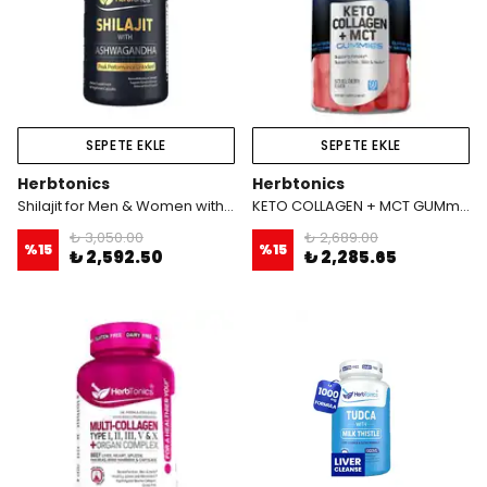
SEPETE EKLE
SEPETE EKLE
Herbtonics
Herbtonics
Shilajit for Men & Women with Ashwagandha, Korean Red Ginseng, Rhodiola Rosea, Ginkgo Biloba, Tongkat Ali | Fulvic Acid & Trace Minerals for Stamina & Immunity | 60 Vegan
KETO COLLAGEN + MCT GUMmies 90 gummies Ketosis + Hair Skin Nail
₺ 3,050.00
₺ 2,689.00
%
15
%
15
₺ 2,592.50
₺ 2,285.65