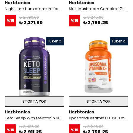
Herbtonics
Herbtonics
Nıght tıme burn premium formula 60 veg. kapsül
Multi Mushroom Complex 17+ Powerfull mushrooms 120 Kapsül
₺ 2,790.00
₺ 3,245.00
%
15
%
15
₺ 2,371.50
₺ 2,758.25
Tükendi
Tükendi
STOKTA YOK
STOKTA YOK
Herbtonics
Herbtonics
Keto Sleep With Melatonin 60 Kapsül
Liposomal Vitamin C+ 1500 mg 120 Kapsül Enhanced Absorption*
₺ 3,425.00
₺ 3,245.00
%
15
%
15
₺ 2,911.25
₺ 2,758.25