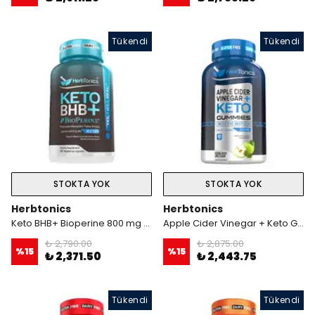
Tükendi
Tükendi
STOKTA YOK
STOKTA YOK
Herbtonics
Herbtonics
Keto BHB+ Bioperine 800 mg 50 Kapsül
Apple Cider Vinegar + Keto Gummies 500 mg 60 gummies
₺ 2,790.00
₺ 2,875.00
%
15
%
15
₺ 2,371.50
₺ 2,443.75
Tükendi
Tükendi