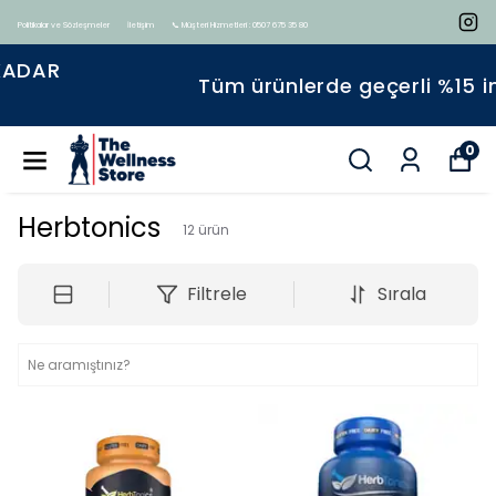
Politikalar ve Sözleşmeler
İletişim
📞 Müşteri Hizmetleri : 0507 675 35 80
Tüm ürünlerde geçerli %15 indirim
0
Herbtonics
12
ürün
Filtrele
Sırala