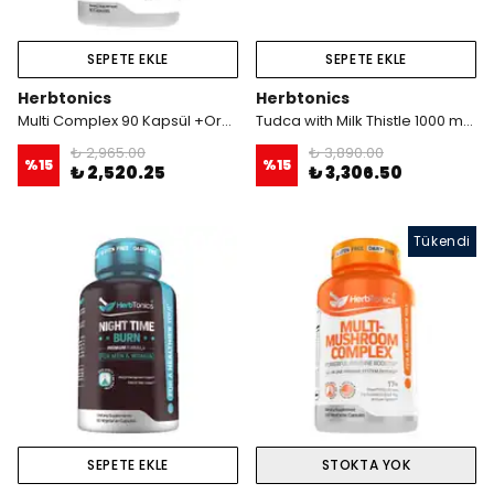
SEPETE EKLE
SEPETE EKLE
Herbtonics
Herbtonics
Multi Complex 90 Kapsül +Organ Complex Types I, II, III, V, and X & 100% Grass-Fed Beef Peptide Blend.
Tudca with Milk Thistle 1000 mg 60 Kapsül
₺ 2,965.00
₺ 3,890.00
%
15
%
15
₺ 2,520.25
₺ 3,306.50
Tükendi
SEPETE EKLE
STOKTA YOK