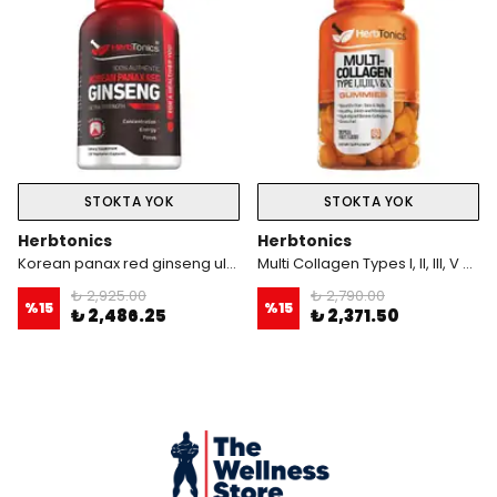
STOKTA YOK
STOKTA YOK
Herbtonics
Herbtonics
Korean panax red ginseng ultra strengh 1500 mg 120 kapsül %100 authentic
Multi Collagen Types I, II, III, V and X / 60 Gummies
₺ 2,925.00
₺ 2,790.00
%
15
%
15
₺ 2,486.25
₺ 2,371.50