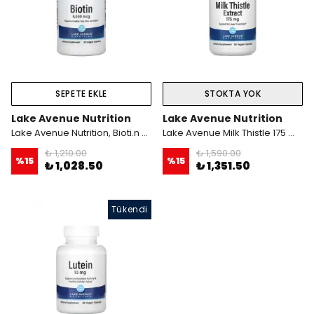
SEPETE EKLE
STOKTA YOK
Lake Avenue Nutrition
Lake Avenue Nutrition
Lake Avenue Nutrition, Bioti.n 5.000 Mcg 30 veggie Kapsül
Lake Avenue Milk Thistle 175 mcg. 90 Kapsül
₺ 1,210.00
₺ 1,590.00
%
15
%
15
₺ 1,028.50
₺ 1,351.50
Tükendi