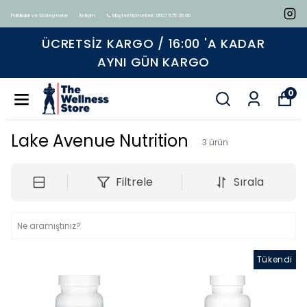
Politikalar ve Sözleşmeler
İletişim
📞 Müşteri Hizmetleri : 0507 675 35 80
ÜCRETSIZ KARGO / 16:00 'A KADAR
AYNI GÜN KARGO
0
Lake Avenue Nutrition
3
ürün
Filtrele
Sırala
Tükendi