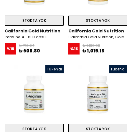
STOKTA YOK
STOKTA YOK
California Gold Nutrition
California Gold Nutrition
Immune 4 - 60 Kapsül
California Gold Nutrition, Gold C, USP Grade Vitamin C, 1,000 mg, 60 Veggie Kapsül
₺ 716.24
₺ 1,199.00
%
15
%
15
₺ 608.80
₺ 1,019.15
Tükendi
Tükendi
STOKTA YOK
STOKTA YOK