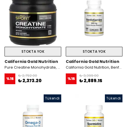
STOKTA YOK
STOKTA YOK
California Gold Nutrition
California Gold Nutrition
Pure Creatine Monohydrate, Unflavored, 1 lb (454 g)
California Gold Nutrition, Benfotiami.ne, 300 mg, 90 Kapsül.usa menş.
₺ 2,792.00
₺ 3,399.00
%
15
%
15
₺ 2,373.20
₺ 2,889.15
Tükendi
Tükendi