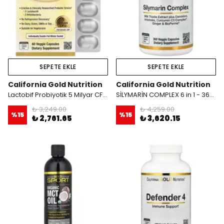
SEPETE EKLE
SEPETE EKLE
California Gold Nutrition
California Gold Nutrition
Lactobif Probiyotik 5 Milyar CFU 60 Bitkisel Kapsül
SİLYMARİN COMPLEX 6 in 1 - 360 Kapsül
₺ 3,249.00
₺ 4,259.00
%
15
%
15
₺ 2,761.65
₺ 3,620.15