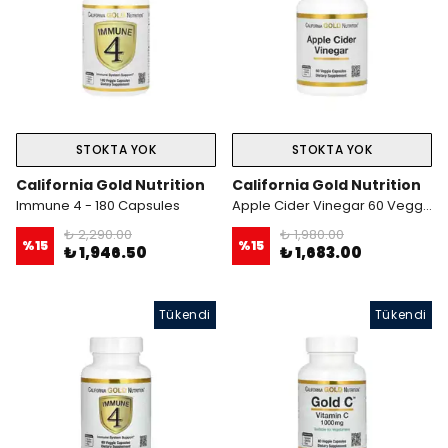
STOKTA YOK
STOKTA YOK
California Gold Nutrition
California Gold Nutrition
Immune 4 - 180 Capsules
Apple Cider Vinegar 60 Veggie Kapsül
₺ 2,290.00
₺ 1,980.00
%
15
%
15
₺ 1,946.50
₺ 1,683.00
Tükendi
Tükendi