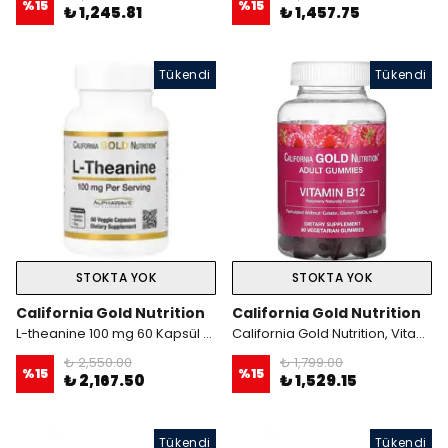
%
15
%
15
₺ 1,245.81
₺ 1,457.75
Tükendi
Tükendi
STOKTA YOK
STOKTA YOK
California Gold Nutrition
California Gold Nutrition
L-theanine 100 mg 60 Kapsül AlphaWave
California Gold Nutrition, Vitamin B12 Gummies, Natural Raspberry, Gelatin Free, 3,000 mcg, 90 Gummies- İthal
₺ 2,550.00
₺ 1,799.00
%
15
%
15
₺ 2,167.50
₺ 1,529.15
Tükendi
Tükendi