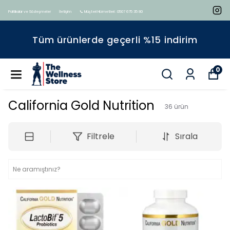
Politikalar ve Sözleşmeler
İletişim
📞 Müşteri Hizmetleri : 0507 675 35 80
Tüm ürünlerde geçerli %15 indirim
0
California Gold Nutrition
36
ürün
Filtrele
Sırala