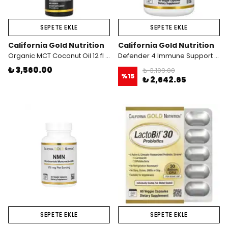
SEPETE EKLE
SEPETE EKLE
California Gold Nutrition
California Gold Nutrition
Organic MCT Coconut Oil 12 fl ( 355 ml )
Defender 4 Immune Support 180 Kapsül
₺ 3,560.00
₺ 3,109.00
%
15
₺ 2,642.65
SEPETE EKLE
SEPETE EKLE