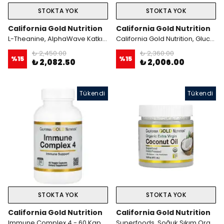
STOKTA YOK
STOKTA YOK
California Gold Nutrition
California Gold Nutrition
L-Theanine, AlphaWave Katkılı, 200 mg, 60 Bitkisel Kapsül
California Gold Nutrition, Glucosamine Chondroitin, MSM plus Hyaluronic Acid, 60 Veggie Kapsül
₺ 2,450.00
₺ 2,360.00
%
15
%
15
₺ 2,082.50
₺ 2,006.00
Tükendi
Tükendi
STOKTA YOK
STOKTA YOK
California Gold Nutrition
California Gold Nutrition
Immune Complex 4 - 60 Kapsül
Superfoods, Soğuk Sıkım Organik Sızma Hindistan Cevizi Yağı, 473 ml (16 fl oz)