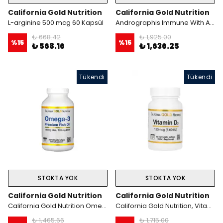
California Gold Nutrition
California Gold Nutrition
L-arginine 500 mcg 60 Kapsül
Andrographis Immune With AP-Bio 100 mg 30 Tablet
₺ 668.42
₺ 1,925.00
%
15
%
15
₺ 568.16
₺ 1,636.25
Tükendi
Tükendi
STOKTA YOK
STOKTA YOK
California Gold Nutrition
California Gold Nutrition
California Gold Nutrition Omega-3 Premium Fish Oil 240 Fish Gelatin Softgels- İthal
California Gold Nutrition, Vitamin D3, 125 mcg (5,000 IU), 90 Fish Gelatin Softgels
₺ 1,465.66
₺ 1,715.00