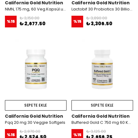
California Gold Nutrition
California Gold Nutrition
NMN, 175 mg, 60 Veg.Kapsül.usa menşei.dmmedicine'den
Lactobif 30 Probiotics 30 Billion CFU 60 Kapsül usa
₺ 3,150.00
₺ 3,890.00
%
15
%
15
₺ 2,677.50
₺ 3,306.50
SEPETE EKLE
SEPETE EKLE
California Gold Nutrition
California Gold Nutrition
Pqq 20 mg 30 Veggie Softgels
Buffered Gold C 750 mg 60 Kapsül
₺ 2,970.00
₺ 3,125.00
%
15
%
15
₺ 2,524.50
₺ 2,656.25