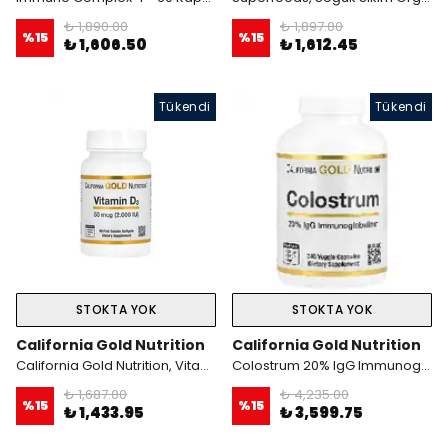
₺ 1,890.00
₺ 1,897.00
%
15
%
15
₺ 1,606.50
₺ 1,612.45
Tükendi
Tükendi
STOKTA YOK
STOKTA YOK
California Gold Nutrition
California Gold Nutrition
California Gold Nutrition, Vitamin D3, 50 mcg (2,000 IU), 90 Fish Gelatin Softgels
Colostrum 20% IgG Immunoglobulins
₺ 1,687.00
₺ 4,235.00
%
15
%
15
₺ 1,433.95
₺ 3,599.75