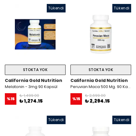
Tükendi
Tükendi
STOKTA YOK
STOKTA YOK
California Gold Nutrition
California Gold Nutrition
Melatonin - 3mg 90 Kapsül
Peruvian Maca 500 Mg. 90 Kapsül
₺ 1,499.00
₺ 2,699.00
%
15
%
15
₺ 1,274.15
₺ 2,294.15
Tükendi
Tükendi