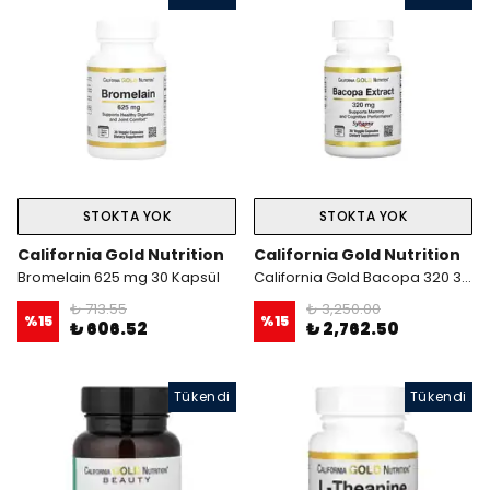
STOKTA YOK
STOKTA YOK
California Gold Nutrition
California Gold Nutrition
Bromelain 625 mg 30 Kapsül
California Gold Bacopa 320 30 kapsül
₺ 713.55
₺ 3,250.00
%
15
%
15
₺ 606.52
₺ 2,762.50
Tükendi
Tükendi