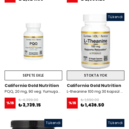
Tükendi
SEPETE EKLE
STOKTA YOK
California Gold Nutrition
California Gold Nutrition
PQQ, 20 mg, 90 veg. Yumuşak Kapsül.usa menşei.dmmedicine'den
L-theanine 100 mg 30 kapsül Alphawave
₺ 4,399.00
₺ 1,690.00
%
15
%
15
₺ 3,739.15
₺ 1,436.50
Tükendi
Tükendi