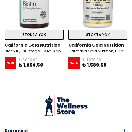
STOKTA YOK
STOKTA YOK
California Gold Nutrition
California Gold Nutrition
Biotin 10,000 mcg 90 Veg. Kapsül
California Gold Nutrition, L-Theanine, Featuring AlphaWave, 100 mg, 30 Veggie Kapsül
₺ 1,890.00
₺ 1,870.00
%
15
%
15
₺ 1,606.50
₺ 1,589.50
Kurumsal