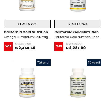
STOKTA YOK
STOKTA YOK
California Gold Nutrition
California Gold Nutrition
Omega-3 Premium Balık Yağı, 100 Balık Jelatinli Yumuşak Kapsül
California Gold Nutrition, Spermidine 1 Mg 30 Veg Kapsül
₺ 2,890.00
₺ 2,620.00
%
15
%
15
₺ 2,456.50
₺ 2,227.00
Tükendi
Tükendi