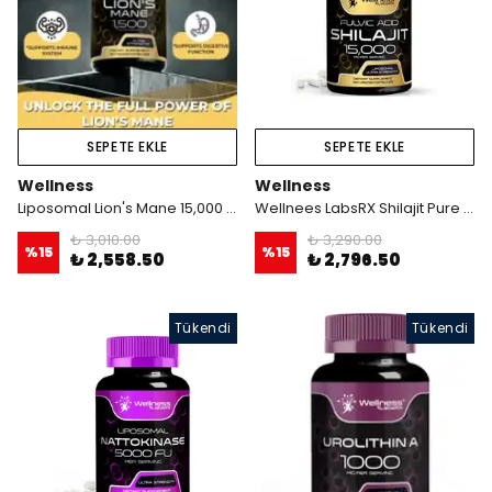
SEPETE EKLE
SEPETE EKLE
Wellness
Wellness
Liposomal Lion's Mane 15,000 mg 120 Veg. Capsul
Wellnees LabsRX Shilajit Pure Himalayan Organic 15,000 Mg 120 Veggie Kapsül
₺ 3,010.00
₺ 3,290.00
%
15
%
15
₺ 2,558.50
₺ 2,796.50
Tükendi
Tükendi