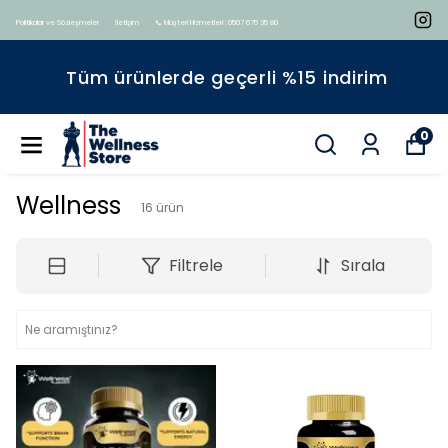
Politikalar ve Sözleşmeler
İletişim
📞 Müşteri Hizmetleri : 0507 675 35 80
Tüm ürünlerde geçerli %15 indirim
0
Wellness
16
ürün
Filtrele
Sırala