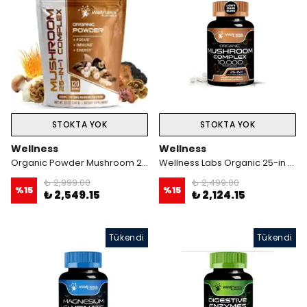
STOKTA YOK
STOKTA YOK
Wellness
Wellness
Organic Powder Mushroom 25-ın-1 complex 120 Servis Net WT 8.5 OZ (240 g)
Wellness Labs Organic 25-in 1 Mushroom Complex 10,000 Mg -120 Kapsül
₺ 2,999.00
₺ 2,499.00
%
15
%
15
₺ 2,549.15
₺ 2,124.15
Tükendi
Tükendi