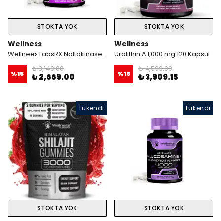
STOKTA YOK
STOKTA YOK
Wellness
Wellness
Wellnees LabsRX Nattokinase 5000 FU - 120 Veggie Kapsül
Urolithin A 1,000 mg 120 Kapsül
₺ 3,140.00
₺ 4,599.00
%
15
%
15
₺ 2,669.00
₺ 3,909.15
Tükendi
Tükendi
STOKTA YOK
STOKTA YOK