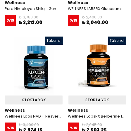
Wellness
Wellness
Pure Himalayan Shilajit Gummies 90 Gummy
WELLNESS LABSRX Glucosamine Chondroitin MSM - 4000mg 120 Tablet
₺ 3,780.00
₺ 2,400.00
%
15
%
15
₺ 3,213.00
₺ 2,040.00
Tükendi
Tükendi
STOKTA YOK
STOKTA YOK
Wellness
Wellness
Wellnees Labs NAD + Resveratrol 1500 mg 90 Kapsül
Wellnees LabsRX Berberine 15,000 Mg - with Ceylon Cinnamon 120 Veggie Kapsül
₺ 3,499.00
₺ 2,945.00
%
15
%
15
₺ 2,974.15
₺ 2,503.25