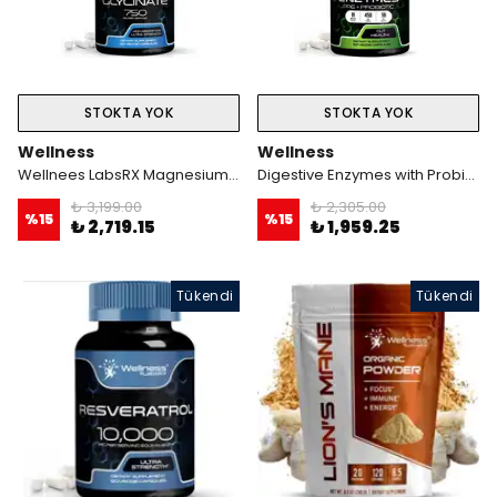
STOKTA YOK
STOKTA YOK
Wellness
Wellness
Wellnees LabsRX Magnesium Glycinate 750 Mg 120 Veggie Kapsül
Digestive Enzymes with Probiotics and Prebiotics - 450mg - 5 Billion CFUs 120 Tablet
₺ 3,199.00
₺ 2,305.00
%
15
%
15
₺ 2,719.15
₺ 1,959.25
Tükendi
Tükendi