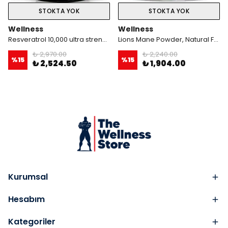
STOKTA YOK
STOKTA YOK
Wellness
Wellness
Resveratrol 10,000 ultra strength 120 Kapsül
Lions Mane Powder, Natural Formula for Memory and Focus, Immune Health - 120 Servings
₺ 2,970.00
₺ 2,240.00
%
15
%
15
₺ 2,524.50
₺ 1,904.00
Kurumsal
Hesabım
Kategoriler