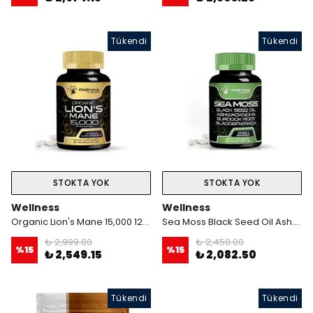
Tükendi
Tükendi
STOKTA YOK
STOKTA YOK
Wellness
Wellness
Organic Lion's Mane 15,000 120 Kapsül
Sea Moss Black Seed Oil Ash. Burdock Root Bladderwrack 17-in 1 - 120 Kapsül
₺ 2,999.00
₺ 2,450.00
%
15
%
15
₺ 2,549.15
₺ 2,082.50
Tükendi
Tükendi