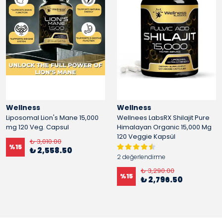
Wellness
Wellness
Liposomal Lion's Mane 15,000
Wellnees LabsRX Shilajit Pure
mg 120 Veg. Capsul
Himalayan Organic 15,000 Mg
120 Veggie Kapsül
₺ 3,010.00
%
15
₺ 2,558.50
2 değerlendirme
₺ 3,290.00
%
15
₺ 2,796.50