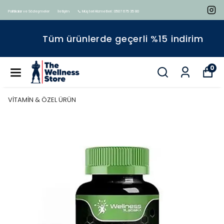
Politikalar ve Sözleşmeler
İletişim
📞 Müşteri Hizmetleri : 0507 675 35 80
Tüm ürünlerde geçerli %15 indirim
0
VİTAMİN & ÖZEL ÜRÜN