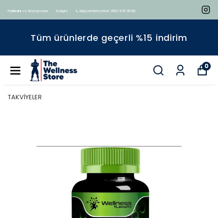
Politikalar ve Sözleşmeler
İletişim
📞 Müşteri Hizmetleri : 0507 675 35 80
Tüm ürünlerde geçerli %15 indirim
0
TAKVİYELER