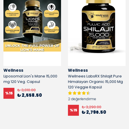
Wellness
Wellness
Liposomal Lion's Mane 15,000
Wellnees LabsRX Shilajit Pure
mg 120 Veg. Capsul
Himalayan Organic 15,000 Mg
120 Veggie Kapsül
₺ 3,010.00
%
15
₺ 2,558.50
2 değerlendirme
₺ 3,290.00
%
15
₺ 2,796.50