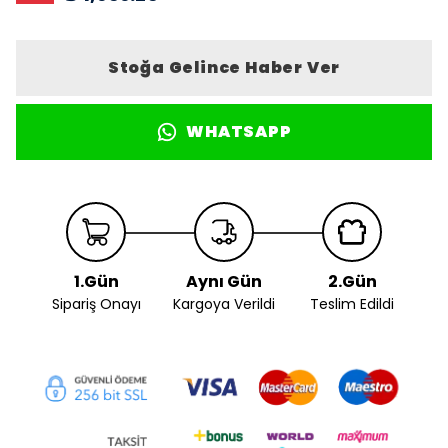
Stoğa Gelince Haber Ver
WHATSAPP
1.Gün
Aynı Gün
2.Gün
Sipariş Onayı
Kargoya Verildi
Teslim Edildi