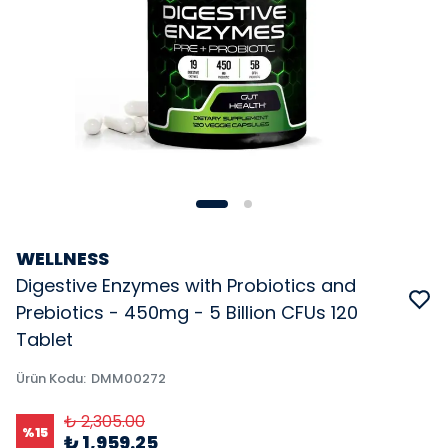
WELLNESS
Digestive Enzymes with Probiotics and
Prebiotics - 450mg - 5 Billion CFUs 120
Tablet
Ürün Kodu
:
DMM00272
₺ 2,305.00
%
15
₺ 1,959.25