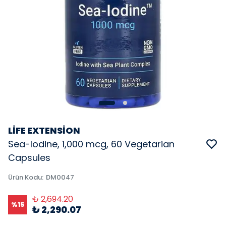
LİFE EXTENSİON
Sea-Iodine, 1,000 mcg, 60 Vegetarian
Capsules
Ürün Kodu
:
DM0047
₺ 2,694.20
%
15
₺ 2,290.07