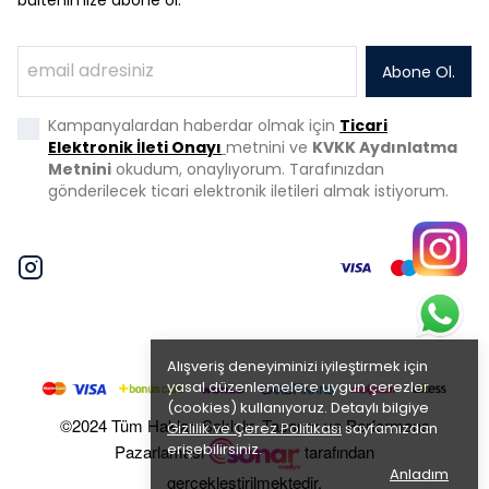
Abone Ol.
Kampanyalardan haberdar olmak için
Ticari
Elektronik İleti Onayı
metnini ve
KVKK Aydınlatma
Metnini
okudum, onaylıyorum. Tarafınızdan
gönderilecek ticari elektronik iletileri almak istiyorum.
Alışveriş deneyiminizi iyileştirmek için
yasal düzenlemelere uygun çerezler
(cookies) kullanıyoruz. Detaylı bilgiye
©2024 Tüm Hakları Saklıdır. Tasarım ve Performans
Gizlilik ve Çerez Politikası
sayfamızdan
erişebilirsiniz.
Pazarlaması
tarafından
Anladım
gerçekleştirilmektedir.