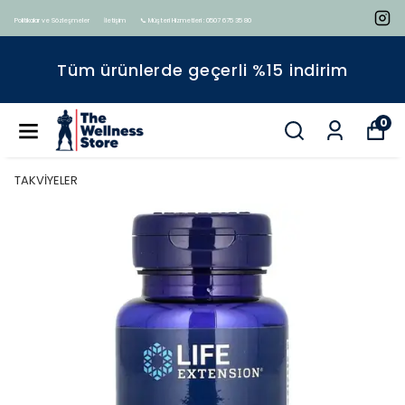
Politikalar ve Sözleşmeler
İletişim
📞 Müşteri Hizmetleri : 0507 675 35 80
Tüm ürünlerde geçerli %15 indirim
0
TAKVİYELER