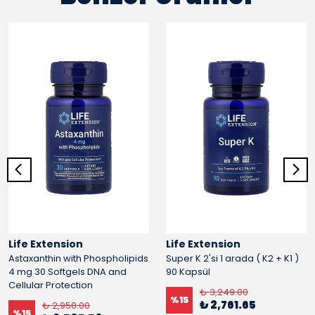
Life Extension
Life Extension
Astaxanthin with Phospholipids
Super K 2'si 1 arada ( K2 + K1 )
4 mg 30 Softgels DNA and
90 Kapsül
Cellular Protection
₺ 3,249.00
%
15
₺ 2,761.65
₺ 2,950.00
%
15