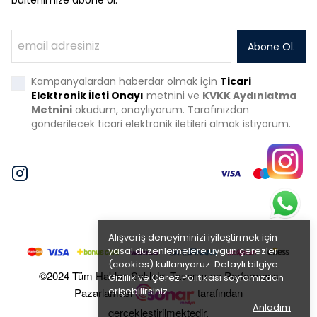
Abone Ol.
Kampanyalardan haberdar olmak için
Ticari
Elektronik İleti Onayı
metnini ve
KVKK Aydınlatma
Metnini
okudum, onaylıyorum. Tarafınızdan
gönderilecek ticari elektronik iletileri almak istiyorum.
Alışveriş deneyiminizi iyileştirmek için
yasal düzenlemelere uygun çerezler
(cookies) kullanıyoruz. Detaylı bilgiye
©2024 Tüm Hakları Saklıdır. Tasarım ve Performans
Gizlilik ve Çerez Politikası
sayfamızdan
erişebilirsiniz.
Pazarlaması
tarafından
Anladım
gerçekleştirilmektedir.