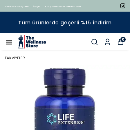
Politikalar ve Sözleşmeler
İletişim
📞 Müşteri Hizmetleri : 0507 675 35 80
Tüm ürünlerde geçerli %15 indirim
0
TAKVİYELER