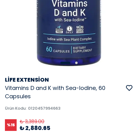
LİFE EXTENSİON
Vitamins D and K with Sea-Iodine, 60
Capsules
Ürün Kodu
:
0120457994663
₺ 3,389.00
%
15
₺ 2,880.65