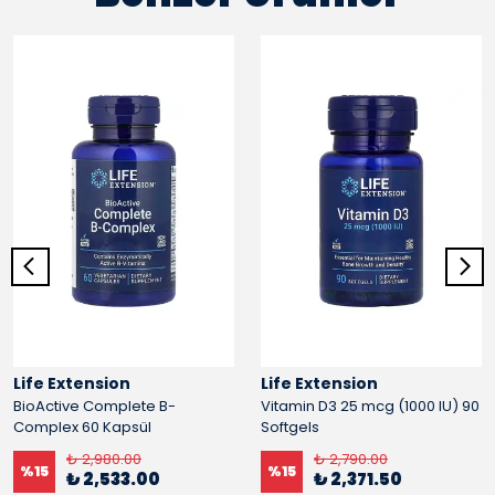
Life Extension
Life Extension
BioActive Complete B-
Vitamin D3 25 mcg (1000 IU) 90
Complex 60 Kapsül
Softgels
₺ 2,980.00
₺ 2,790.00
%
15
%
15
₺ 2,533.00
₺ 2,371.50