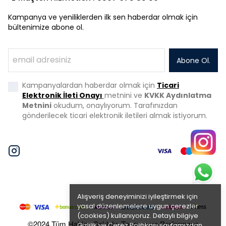
Kampanya ve yeniliklerden ilk sen haberdar olmak için
bültenimize abone ol.
Abone Ol.
Kampanyalardan haberdar olmak için
Ticari
Elektronik İleti Onayı
metnini ve
KVKK Aydınlatma
Metnini
okudum, onaylıyorum. Tarafınızdan
gönderilecek ticari elektronik iletileri almak istiyorum.
Alışveriş deneyiminizi iyileştirmek için
yasal düzenlemelere uygun çerezler
(cookies) kullanıyoruz. Detaylı bilgiye
©2024 Tüm Hakları Saklıdır. Tasarım ve Performans
Gizlilik ve Çerez Politikası
sayfamızdan