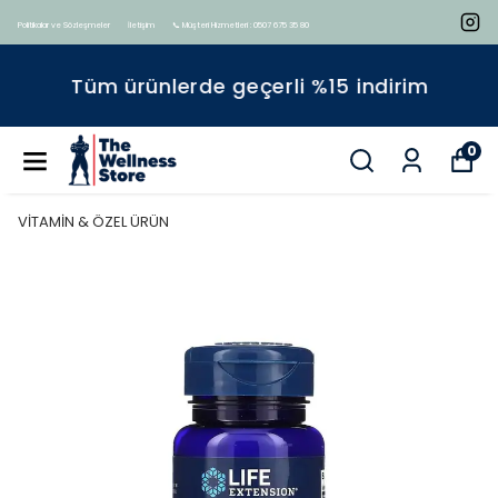
Politikalar ve Sözleşmeler
İletişim
📞 Müşteri Hizmetleri : 0507 675 35 80
Tüm ürünlerde geçerli %15 indirim
0
VİTAMİN & ÖZEL ÜRÜN