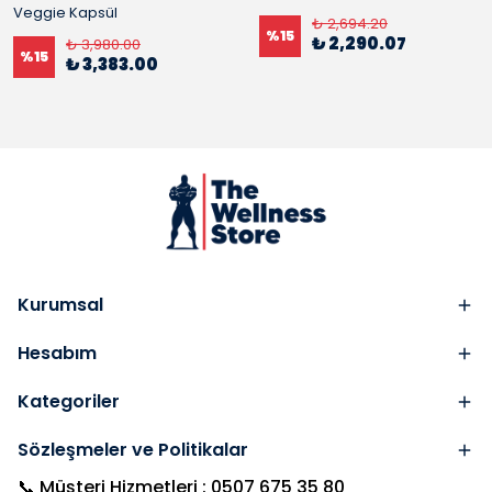
Veggie Kapsül
₺ 2,694.20
%
15
₺ 2,290.07
₺ 3,980.00
%
15
₺ 3,383.00
Kurumsal
Hesabım
Kategoriler
Sözleşmeler ve Politikalar
📞 Müşteri Hizmetleri : 0507 675 35 80