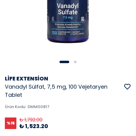
LİFE EXTENSİON
Vanadyl Sülfat, 7,5 mg, 100 Vejetaryen
Tablet
Ürün Kodu
:
DMM00817
₺ 1,792.00
%
15
₺ 1,523.20