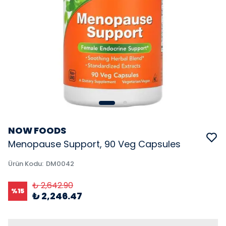
NOW FOODS
Menopause Support, 90 Veg Capsules
Ürün Kodu
:
DM0042
₺ 2,642.90
%
15
₺ 2,246.47