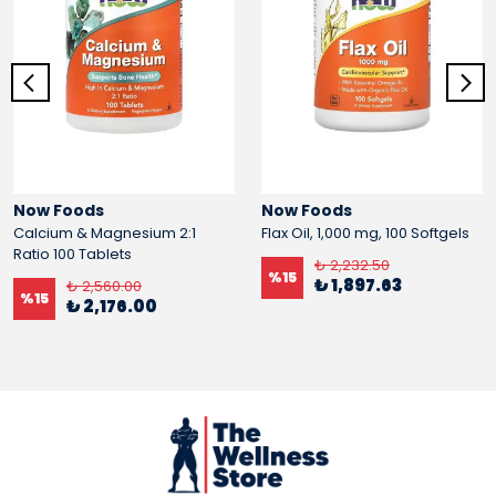
Now Foods
Now Foods
Calcium & Magnesium 2:1
Flax Oil, 1,000 mg, 100 Softgels
Ratio 100 Tablets
₺ 2,232.50
%
15
₺ 1,897.63
₺ 2,560.00
%
15
₺ 2,176.00