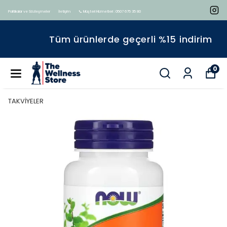
Politikalar ve Sözleşmeler
İletişim
📞 Müşteri Hizmetleri : 0507 675 35 80
Tüm ürünlerde geçerli %15 indirim
0
TAKVİYELER