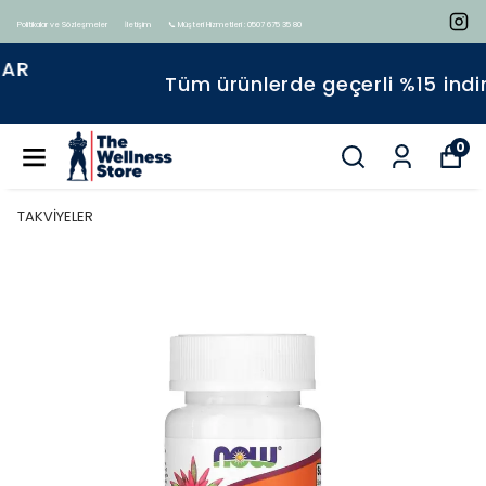
Politikalar ve Sözleşmeler
İletişim
📞 Müşteri Hizmetleri : 0507 675 35 80
Tüm ürünlerde geçerli %15 indirim
0
TAKVİYELER