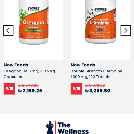
Now Foods
Now Foods
Oregano, 450 mg, 100 Veg
Double Strength L-Arginine,
Capsules
1,000 mg, 120 Tablets
₺ 2,540.30
₺ 3,870.00
%
15
%
15
₺ 2,159.26
₺ 3,289.50