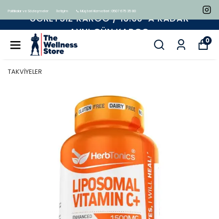
Politikalar ve Sözleşmeler
İletişim
📞 Müşteri Hizmetleri : 0507 675 35 80
ÜCRETSIZ KARGO / 16:00 'A KADAR
AYNI GÜN KARGO
0
TAKVİYELER