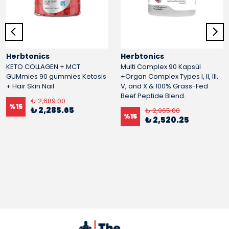
Herbtonics
Herbtonics
KETO COLLAGEN + MCT
Multi Complex 90 Kapsül
GUMmies 90 gummies Ketosis
+Organ Complex Types I, II, III,
+ Hair Skin Nail
V, and X & 100% Grass-Fed
Beef Peptide Blend.
₺ 2,689.00
%
15
₺ 2,285.65
₺ 2,965.00
%
15
₺ 2,520.25