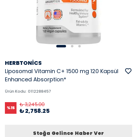
HERBTONİCS
Liposomal Vitamin C+ 1500 mg 120 Kapsül
Enhanced Absorption*
Ürün Kodu
:
0112288457
₺ 3,245.00
%
15
₺ 2,758.25
Stoğa Gelince Haber Ver