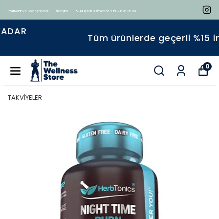
Politikalar ve Sözleşmeler
İletişim
📞 Müşteri Hizmetleri : 0507 675 35 80
Tüm ürünlerde geçerli %15 indirim
0
TAKVİYELER