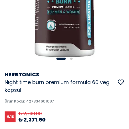
HERBTONİCS
Nıght tıme burn premium formula 60 veg.
kapsül
Ürün Kodu
:
427834601097
₺ 2,790.00
%
15
₺ 2,371.50