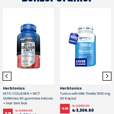
Herbtonics
Herbtonics
KETO COLLAGEN + MCT
Tudca with Milk Thistle 1000 mg
GUMmies 90 gummies Ketosis
60 Kapsül
+ Hair Skin Nail
₺ 3,890.00
%
15
₺ 3,306.50
₺ 2,689.00
%
15