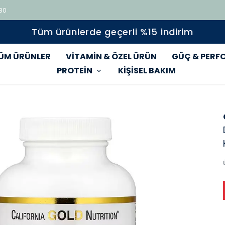
 80
Tüm ürünlerde geçerli %15 indirim
ÜM ÜRÜNLER
VİTAMİN & ÖZEL ÜRÜN
GÜÇ & PERF
PROTEİN
KİŞİSEL BAKIM