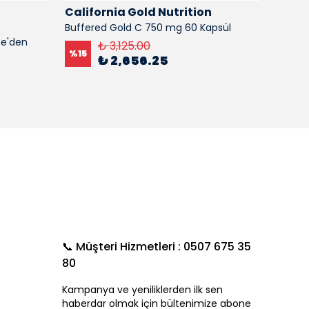
n
California Gold Nutrition
Calif
Buffered Gold C 750 mg 60 Kapsül
SİLYMA
ne'den
₺ 3,125.00
%
15
%
15
₺ 2,656.25
📞 Müşteri Hizmetleri : 0507 675 35
80
Kampanya ve yeniliklerden ilk sen
haberdar olmak için bültenimize abone