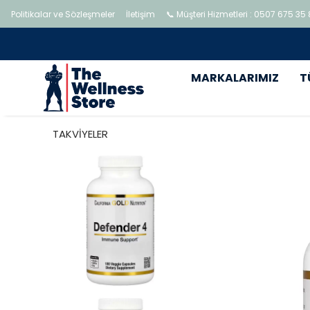
Politikalar ve Sözleşmeler
İletişim
📞 Müşteri Hizmetleri : 0507 675 35
MARKALARIMIZ
T
TAKVİYELER