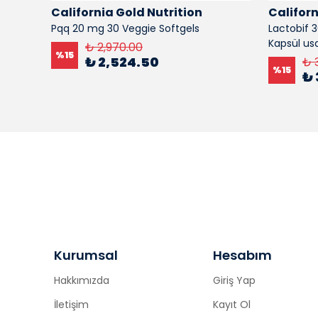
California Gold Nutrition
Californ
55 ml )
Pqq 20 mg 30 Veggie Softgels
Lactobif 3
Kapsül us
₺ 2,970.00
%
15
₺ 2,524.50
₺ 
%
15
₺ 
Kurumsal
Hesabım
Hakkımızda
Giriş Yap
İletişim
Kayıt Ol