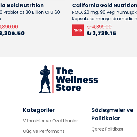
ia Gold Nutrition
California Gold Nutritio
0 Probiotics 30 Billion CFU 60
PQQ, 20 mg, 90 veg. Yumuşak
a
Kapsül.usa menşei.dmmedici
3,890.00
₺ 4,399.00
%
15
3,306.50
₺ 3,739.15
Kategoriler
Sözleşmeler ve
Politikalar
Vitaminler ve Özel Ürünler
Çerez Politikası
Güç ve Performans