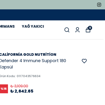
ORMANS
YAĞ YAKICI
0
CALİFORNİA GOLD NUTRİTİON
Defender 4 Immune Support 180
Kapsül
Ürün Kodu
:
0117043576634
₺ 3,109.00
%
15
₺ 2,642.65