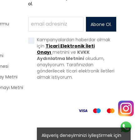
ol.
Formu
Abone Ol.
Kampanyalardan haberdar olmak
için
Ticari Elektronik İleti
Onayı
metnini ve
KVKK
ni
Aydınlatma Metnini
okudum,
onaylıyorum. Tarafınızdan
mesi
gönderilecek ticari elektronik iletileri
ay Metni
almak istiyorum.
 Onayı Metni
Alışveriş deneyiminizi iyileştirmek için