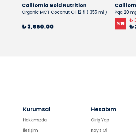
California Gold Nutrition
Californ
0
Organic MCT Coconut Oil 12 fl ( 355 ml )
Pqq 20 mg
₺ 
%
15
₺ 3,560.00
₺ 
Kurumsal
Hesabım
Hakkımızda
Giriş Yap
İletişim
Kayıt Ol