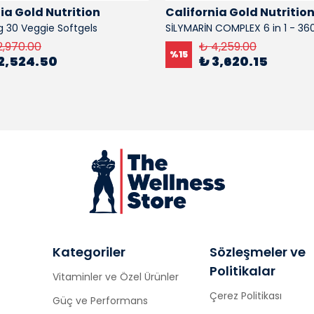
ia Gold Nutrition
California Gold Nutritio
 30 Veggie Softgels
SİLYMARİN COMPLEX 6 in 1 - 36
2,970.00
₺ 4,259.00
%
15
2,524.50
₺ 3,620.15
Kategoriler
Sözleşmeler ve
Politikalar
Vitaminler ve Özel Ürünler
Çerez Politikası
Güç ve Performans