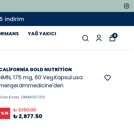
ORMANS
YAĞ YAKICI
0
CALİFORNİA GOLD NUTRİTİON
NMN, 175 mg, 60 Veg.Kapsül.usa
menşei.dmmedicine'den
Ürün Kodu
:
DMM007212
₺ 3,150.00
%
15
₺ 2,677.50