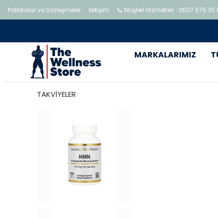
Politikalar ve Sözleşmeler
İletişim
📞 Müşteri Hizmetleri : 0507 675 35
MARKALARIMIZ
T
TAKVİYELER