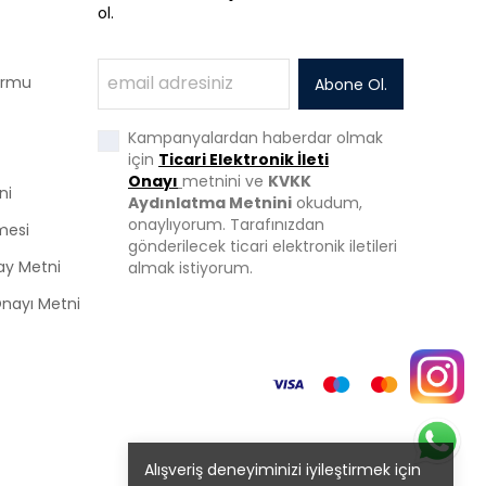
ol.
Formu
Abone Ol.
Kampanyalardan haberdar olmak
için
Ticari Elektronik İleti
Onayı
metnini ve
KVKK
ni
Aydınlatma Metnini
okudum,
onaylıyorum. Tarafınızdan
mesi
gönderilecek ticari elektronik iletileri
ay Metni
almak istiyorum.
 Onayı Metni
Alışveriş deneyiminizi iyileştirmek için