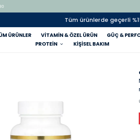
 80
Tüm ürünlerde geçerli %15 indirim
ÜM ÜRÜNLER
VİTAMİN & ÖZEL ÜRÜN
GÜÇ & PERF
PROTEİN
KİŞİSEL BAKIM