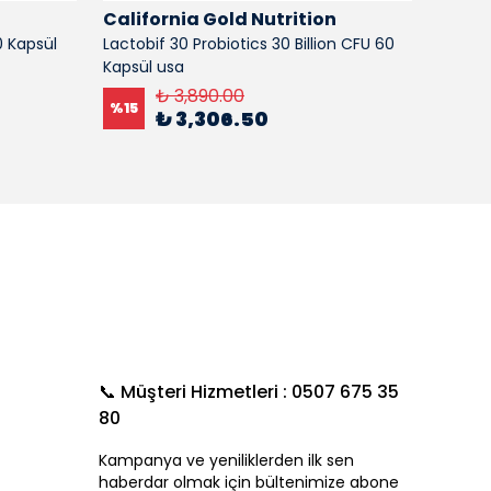
n
California Gold Nutrition
Calif
0 Kapsül
Lactobif 30 Probiotics 30 Billion CFU 60
PQQ, 2
Kapsül usa
Kapsül
₺ 3,890.00
%
15
%
15
₺ 3,306.50
📞 Müşteri Hizmetleri : 0507 675 35
80
Kampanya ve yeniliklerden ilk sen
haberdar olmak için bültenimize abone