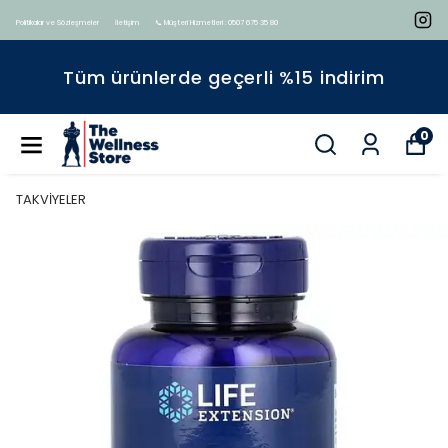
Politikalar ve Sözleşmeler
İletişim
📞 Müşteri Hizmetleri : 0507 675 35 80
Tüm ürünlerde geçerli %15 indirim
0
TAKVİYELER