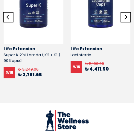
Life Extension
Life Extension
Super K 2'si 1 arada ( K2 + K1 )
Lactoferrin
90 Kapsül
₺ 5,190.00
%
15
₺ 4,411.50
₺ 3,249.00
%
15
₺ 2,761.65