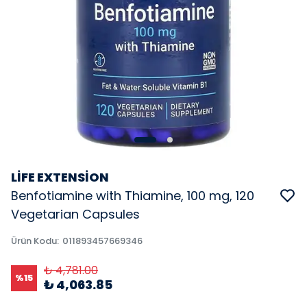
LİFE EXTENSİON
Benfotiamine with Thiamine, 100 mg, 120
Vegetarian Capsules
Ürün Kodu
:
011893457669346
₺ 4,781.00
%
15
₺ 4,063.85