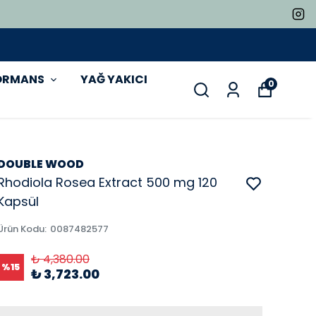
ORMANS
YAĞ YAKICI
0
DOUBLE WOOD
Rhodiola Rosea Extract 500 mg 120
Kapsül
Ürün Kodu
:
0087482577
₺ 4,380.00
%
15
₺ 3,723.00