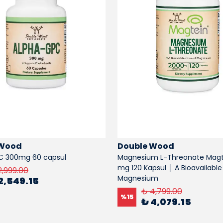
 Wood
Double Wood
C 300mg 60 capsul
Magnesium L-Threonate Magt
mg 120 Kapsül │ A Bioavailable
2,999.00
Magnesium
2,549.15
₺ 4,799.00
%
15
₺ 4,079.15