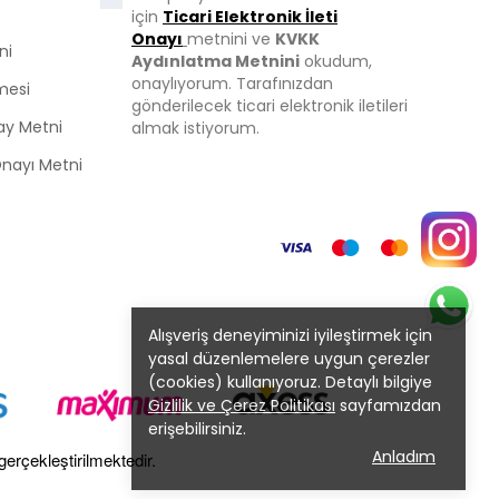
için
Ticari Elektronik İleti
Onayı
metnini ve
KVKK
ni
Aydınlatma Metnini
okudum,
onaylıyorum. Tarafınızdan
mesi
gönderilecek ticari elektronik iletileri
ay Metni
almak istiyorum.
 Onayı Metni
Alışveriş deneyiminizi iyileştirmek için
yasal düzenlemelere uygun çerezler
(cookies) kullanıyoruz. Detaylı bilgiye
Gizlilik ve Çerez Politikası
sayfamızdan
erişebilirsiniz.
Anladım
gerçekleştirilmektedir.