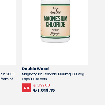
Double Wood
Doub
ein 2000
Magnezyum Chloride 1000mg 180 Veg.
Phosph
 form of
Kapsül.usa vers.
%
15
₺ 1,199.00
%
15
₺ 1,019.15