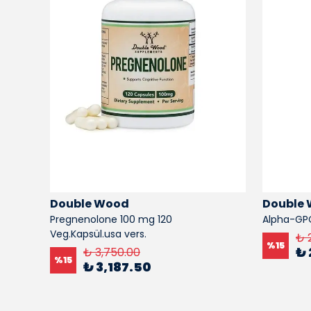
Double Wood
Double
20
Pregnenolone 100 mg 120
Alpha-GP
Veg.Kapsül.usa vers.
₺ 
%
15
₺ 
₺ 3,750.00
%
15
₺ 3,187.50