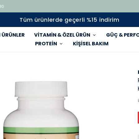
 80
Tüm ürünlerde geçerli %15 indirim
 ÜRÜNLER
VİTAMİN & ÖZEL ÜRÜN
GÜÇ & PERF
PROTEİN
KİŞİSEL BAKIM