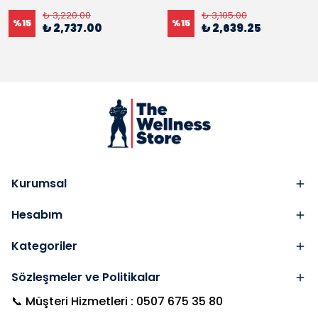
₺ 3,220.00
₺ 3,105.00
%
15
%
15
₺ 2,737.00
₺ 2,639.25
Kurumsal
Hesabım
Kategoriler
Sözleşmeler ve Politikalar
📞 Müşteri Hizmetleri : 0507 675 35 80