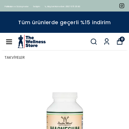
Politikalar ve Sözleşmeler
İletişim
📞 Müşteri Hizmetleri : 0507 675 35 80
Tüm ürünlerde geçerli %15 indirim
0
TAKVİYELER