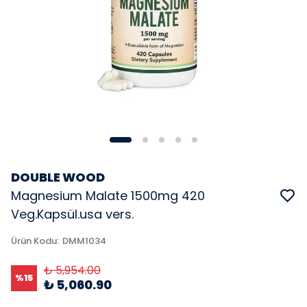
DOUBLE WOOD
Magnesium Malate 1500mg 420
Veg.Kapsül.usa vers.
Ürün Kodu
:
DMM1034
₺ 5,954.00
%
15
₺ 5,060.90