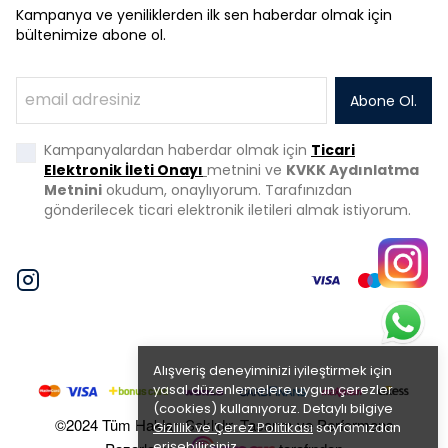
Kampanya ve yeniliklerden ilk sen haberdar olmak için
bültenimize abone ol.
Abone Ol.
Kampanyalardan haberdar olmak için
Ticari
Elektronik İleti Onayı
metnini ve
KVKK Aydınlatma
Metnini
okudum, onaylıyorum. Tarafınızdan
gönderilecek ticari elektronik iletileri almak istiyorum.
Alışveriş deneyiminizi iyileştirmek için
yasal düzenlemelere uygun çerezler
(cookies) kullanıyoruz. Detaylı bilgiye
©2024 Tüm Hakları Saklıdır. Tasarım ve Performans
Gizlilik ve Çerez Politikası
sayfamızdan
erişebilirsiniz.