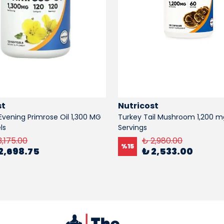
st
Nutricost
Evening Primrose Oil 1,300 MG
Turkey Tail Mushroom 1,200 m
ls
Servings
3,175.00
₺ 2,980.00
%
15
2,698.75
₺ 2,533.00