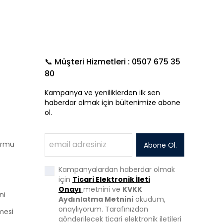
📞 Müşteri Hizmetleri : 0507 675 35
80
Kampanya ve yeniliklerden ilk sen
haberdar olmak için bültenimize abone
ol.
Formu
Abone Ol.
Kampanyalardan haberdar olmak
için
Ticari Elektronik İleti
Onayı
metnini ve
KVKK
ni
Aydınlatma Metnini
okudum,
onaylıyorum. Tarafınızdan
mesi
gönderilecek ticari elektronik iletileri