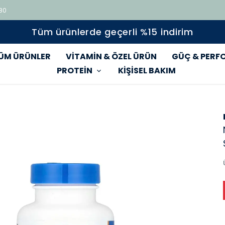
 80
Tüm ürünlerde geçerli %15 indirim
ÜM ÜRÜNLER
VİTAMİN & ÖZEL ÜRÜN
GÜÇ & PERF
PROTEİN
KİŞİSEL BAKIM