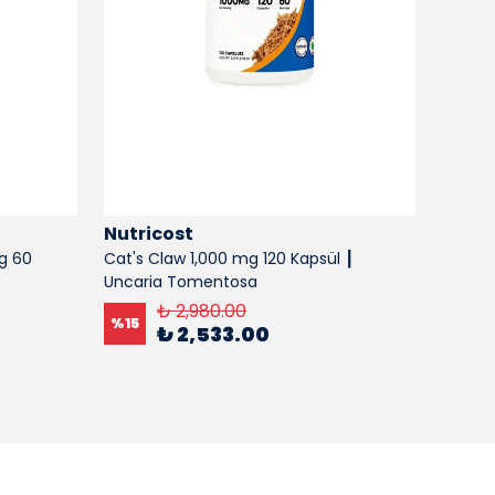
Nutricost
Nutri
g 60
Cat's Claw 1,000 mg 120 Kapsül ┃
Magtei
Uncaria Tomentosa
mg 90
₺ 2,980.00
%
15
%
15
₺ 2,533.00