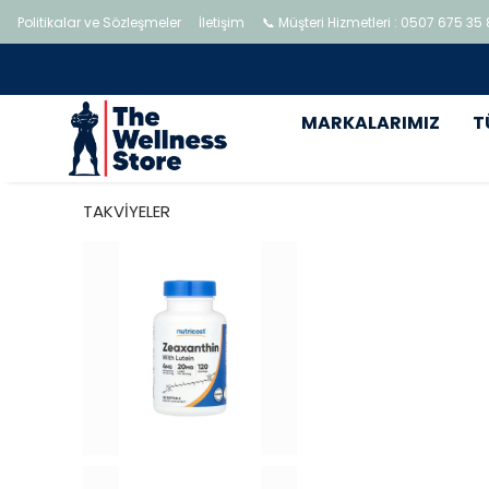
Politikalar ve Sözleşmeler
İletişim
📞 Müşteri Hizmetleri : 0507 675 35
MARKALARIMIZ
T
TAKVİYELER