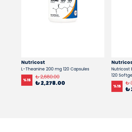
Nutricost
Nutrico
 120
L-Theanine 200 mg 120 Capsules
Nutricost 
120 Softge
₺ 2,680.00
%
15
₺ 2,278.00
₺ 
%
15
₺ 