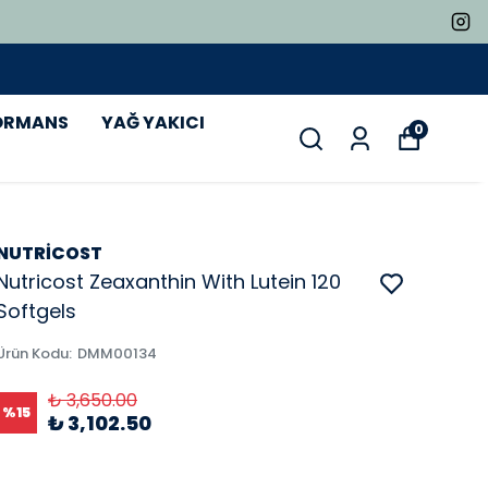
ORMANS
YAĞ YAKICI
0
NUTRİCOST
Nutricost Zeaxanthin With Lutein 120
Softgels
Ürün Kodu
:
DMM00134
₺ 3,650.00
%
15
₺ 3,102.50