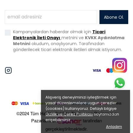
Abone Ol.
Kampanyalardan haberdar olmak için
Ticari
Elektronik İleti Onayı
metnini ve
KVKK Aydınlatma
Metnini
okudum, onaylıyorum. Tarafınızdan
gönderilecek ticari elektronik iletileri almak istiyorum.
Alışveriş deneyiminizi iyileştirmek için
yasal düzenlemelere uygun çerezler
(cookies) kullanıyoruz. Detaylı bilgiye
©2024 Tüm Hakları Saklıdır. Tasarım ve Performans
Gizlilik ve Çerez Politikası
sayfamızdan
erişebilirsiniz.
Pazarlaması
tarafından
Anladım
gerçekleştirilmektedir.