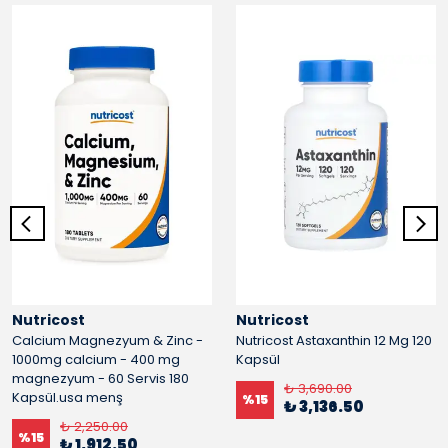
Nutricost
Nutricost
Calcium Magnezyum & Zinc -
Nutricost Astaxanthin 12 Mg 120
1000mg calcium - 400 mg
Kapsül
magnezyum - 60 Servis 180
₺ 3,690.00
Kapsül.usa menş
%
15
₺ 3,136.50
₺ 2,250.00
%
15
₺ 1,912.50