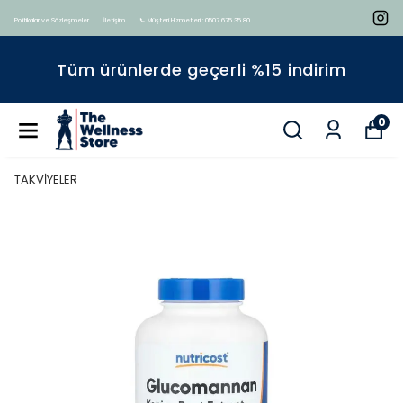
Politikalar ve Sözleşmeler
İletişim
📞 Müşteri Hizmetleri : 0507 675 35 80
Tüm ürünlerde geçerli %15 indirim
0
TAKVİYELER