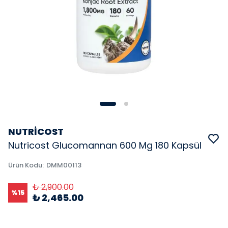
NUTRİCOST
Nutricost Glucomannan 600 Mg 180 Kapsül
Ürün Kodu
:
DMM00113
₺ 2,900.00
%
15
₺ 2,465.00