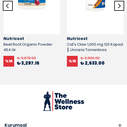
Nutricost
Nutricost
Beet Root Organic Powder
Cat's Claw 1,000 mg 120 Kapsül
454 Gr.
┃ Uncaria Tomentosa
₺ 3,879.00
₺ 2,980.00
%
15
%
15
₺ 3,297.15
₺ 2,533.00
Kurumsal