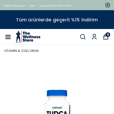
Politikalar ve Sözleşmeler
İletişim
📞 Müşteri Hizmetleri : 0507 675 35 80
Tüm ürünlerde geçerli %15 indirim
0
VİTAMİN & ÖZEL ÜRÜN