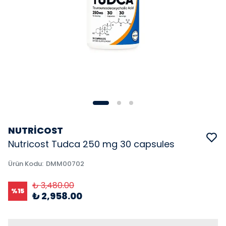
NUTRİCOST
Nutricost Tudca 250 mg 30 capsules
Ürün Kodu
:
DMM00702
₺ 3,480.00
%
15
₺ 2,958.00