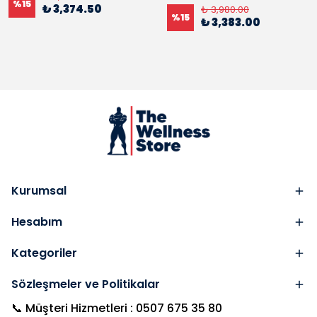
%
15
₺ 3,374.50
₺ 3,980.00
%
15
₺ 3,383.00
Kurumsal
Hesabım
Kategoriler
Sözleşmeler ve Politikalar
📞 Müşteri Hizmetleri : 0507 675 35 80