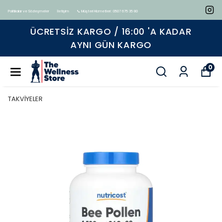
Politikalar ve Sözleşmeler
İletişim
📞 Müşteri Hizmetleri : 0507 675 35 80
Tüm ürünlerde geçerli %15 indirim
0
TAKVİYELER