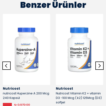
Benzer Ürünler
Nutricost
Nutricost
nutricost Huperzine A 200 Mcg
Nutricost Vitamin K2 + vitamin
240 Kapsül
D3 -100 Mcg ( k2) 125Mcg (D3)
softjel
₺ 3,970.00