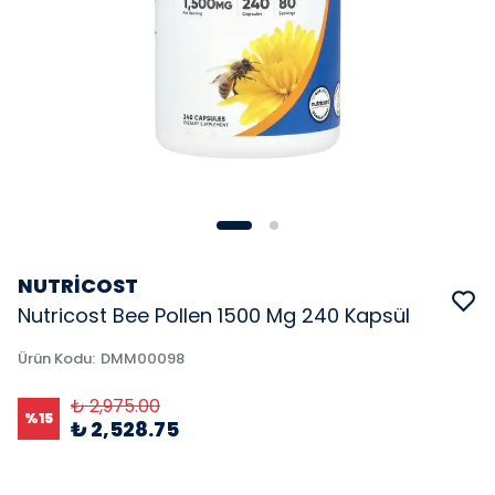
NUTRİCOST
Nutricost Bee Pollen 1500 Mg 240 Kapsül
Ürün Kodu
:
DMM00098
₺ 2,975.00
%
15
₺ 2,528.75