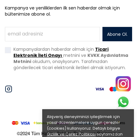
Kampanya ve yeniliklerden ilk sen haberdar olmak için
bültenimize abone ol.
Abone Ol.
Kampanyalardan haberdar olmak için
Ticari
Elektronik İleti Onayı
metnini ve
KVKK Aydınlatma
Metnini
okudum, onaylıyorum. Tarafınızdan
gönderilecek ticari elektronik iletileri almak istiyorum.
Alışveriş deneyiminizi iyileştirmek için
yasal düzenlemelere uygun çerezler
(cookies) kullanıyoruz. Detaylı bilgiye
©2024 Tüm Hakları Saklıdır. Tasarım ve Performans
Gizlilik ve Çerez Politikası
sayfamızdan