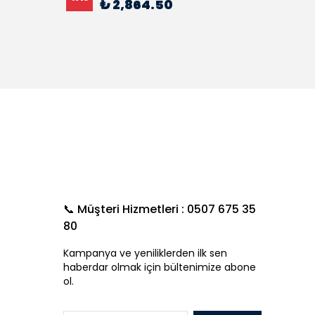
₺ 2,864.50
%
15
📞 Müşteri Hizmetleri : 0507 675 35
80
Kampanya ve yeniliklerden ilk sen
haberdar olmak için bültenimize abone
ol.