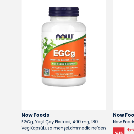
Now Foods
Now Fo
 250
EGCg, Yeşil Çay Ekstresi, 400 mg, 180
Now Foods
Veg.Kapsül.usa menşei.dmmedicine'den
₺ 
%
15