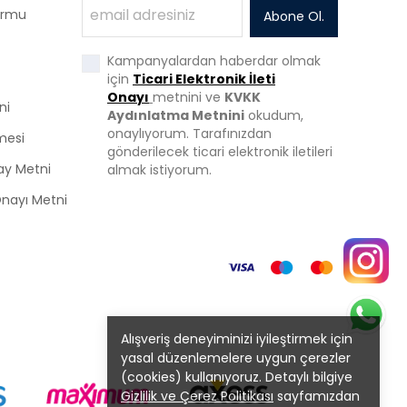
Formu
Abone Ol.
Kampanyalardan haberdar olmak
için
Ticari Elektronik İleti
Onayı
metnini ve
KVKK
ni
Aydınlatma Metnini
okudum,
onaylıyorum. Tarafınızdan
mesi
gönderilecek ticari elektronik iletileri
ay Metni
almak istiyorum.
 Onayı Metni
Alışveriş deneyiminizi iyileştirmek için
yasal düzenlemelere uygun çerezler
(cookies) kullanıyoruz. Detaylı bilgiye
Gizlilik ve Çerez Politikası
sayfamızdan