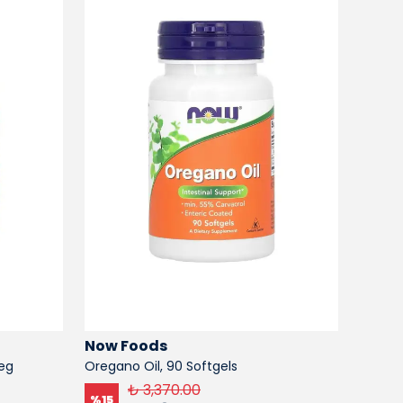
Now Foods
Now 
Veg
Oregano Oil, 90 Softgels
Sunflo
usa me
₺ 3,370.00
%
15