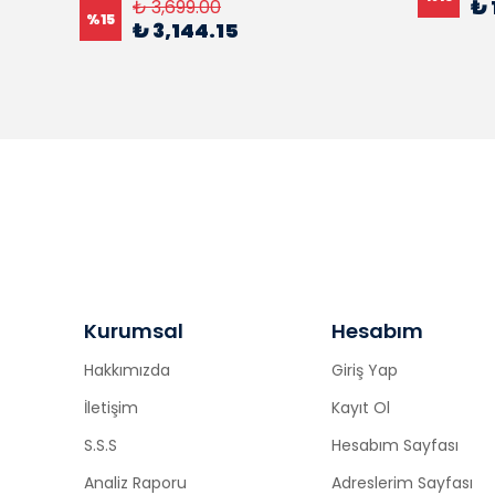
₺ 
₺ 3,699.00
%
15
₺ 3,144.15
Kurumsal
Hesabım
Hakkımızda
Giriş Yap
İletişim
Kayıt Ol
S.S.S
Hesabım Sayfası
Analiz Raporu
Adreslerim Sayfası