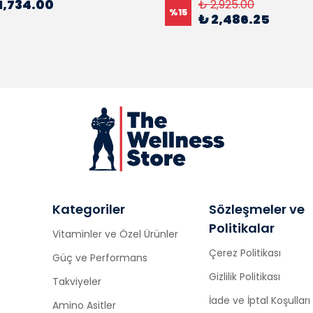
1,734.00
₺ 2,925.00
%
15
₺ 2,486.25
Kategoriler
Sözleşmeler ve
Politikalar
Vitaminler ve Özel Ürünler
Çerez Politikası
Güç ve Performans
Gizlilik Politikası
Takviyeler
İade ve İptal Koşulları
Amino Asitler