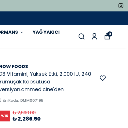
ORMANS
YAĞ YAKICI
0
NOW FOODS
D3 Vitamini, Yüksek Etki, 2.000 IU, 240
Yumuşak Kapsül.usa
versiyon.dmmedicine'den
Ürün Kodu
:
DMM007195
₺ 2,690.00
%
15
₺ 2,286.50