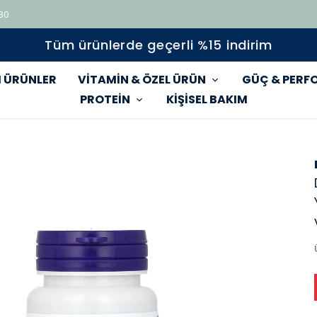
 80
Tüm ürünlerde geçerli %15 indirim
 ÜRÜNLER
VİTAMİN & ÖZEL ÜRÜN
GÜÇ & PERF
PROTEİN
KİŞİSEL BAKIM