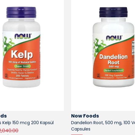
ods
Now Foods
 Kelp 150 mcg 200 Kapsül
Dandelion Root, 500 mg, 100 
Capsules
2,040.00