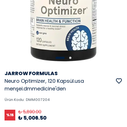
JARROW FORMULAS
Neuro Optimizer, 120 Kapsül.usa
menşei.dmmedicine'den
Ürün Kodu
:
DMM007204
₺ 5,890.00
%
15
₺ 5,006.50