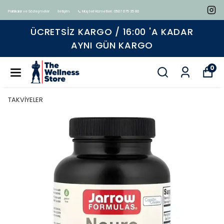
Politikalar ve Sözleşmeler
İletişim
📞 Müşteri Hizmetleri : 0507 675 35 80
Tüm ürünlerde geçerli %15 indirim
0
TAKVİYELER