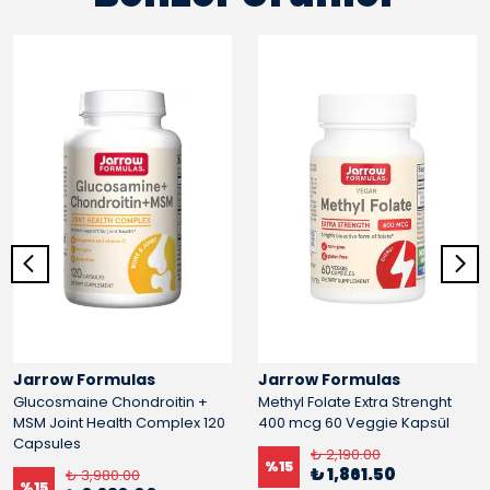
Jarrow Formulas
Jarrow Formulas
Glucosmaine Chondroitin +
Methyl Folate Extra Strenght
MSM Joint Health Complex 120
400 mcg 60 Veggie Kapsül
Capsules
₺ 2,190.00
%
15
₺ 1,861.50
₺ 3,980.00
%
15