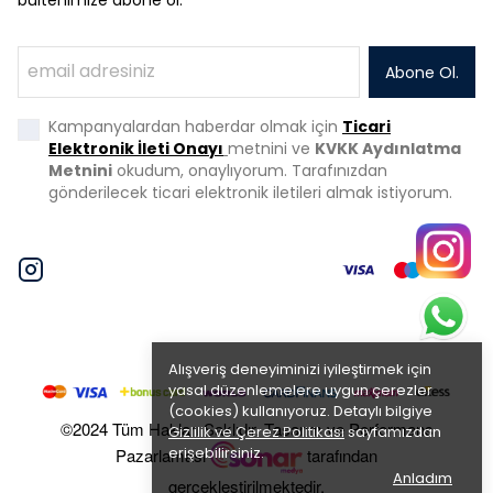
Abone Ol.
Kampanyalardan haberdar olmak için
Ticari
Elektronik İleti Onayı
metnini ve
KVKK Aydınlatma
Metnini
okudum, onaylıyorum. Tarafınızdan
gönderilecek ticari elektronik iletileri almak istiyorum.
Alışveriş deneyiminizi iyileştirmek için
yasal düzenlemelere uygun çerezler
(cookies) kullanıyoruz. Detaylı bilgiye
©2024 Tüm Hakları Saklıdır. Tasarım ve Performans
Gizlilik ve Çerez Politikası
sayfamızdan
erişebilirsiniz.
Pazarlaması
tarafından
Anladım
gerçekleştirilmektedir.