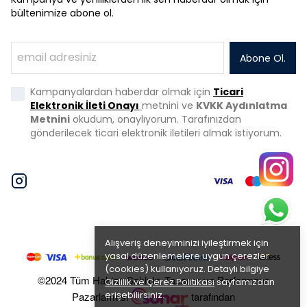
bültenimize abone ol.
Abone Ol.
Kampanyalardan haberdar olmak için
Ticari
Elektronik İleti Onayı
metnini ve
KVKK Aydınlatma
Metnini
okudum, onaylıyorum. Tarafınızdan
gönderilecek ticari elektronik iletileri almak istiyorum.
Alışveriş deneyiminizi iyileştirmek için
yasal düzenlemelere uygun çerezler
(cookies) kullanıyoruz. Detaylı bilgiye
©2024 Tüm Hakları Saklıdır. Tasarım ve Performans
Gizlilik ve Çerez Politikası
sayfamızdan
erişebilirsiniz.
Pazarlaması
tarafından