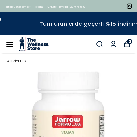
Politikalar ve Sözleşmeler
İletişim
📞 Müşteri Hizmetleri : 0507 675 35 80
Tüm ürünlerde geçerli %15 indirim
0
TAKVİYELER