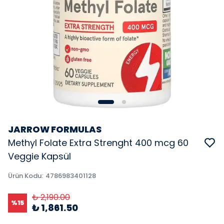
JARROW FORMULAS
Methyl Folate Extra Strenght 400 mcg 60
Veggie Kapsül
Ürün Kodu
:
4786983401128
₺ 2,190.00
%
15
₺ 1,861.50