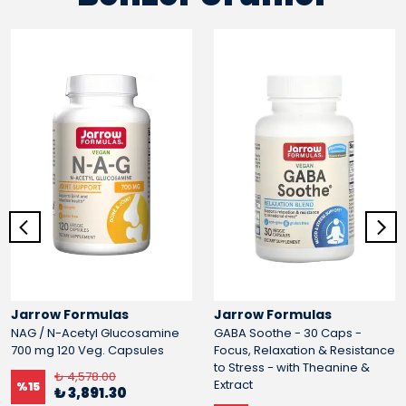
Jarrow Formulas
Jarrow Formulas
NAG / N-Acetyl Glucosamine
GABA Soothe - 30 Caps -
700 mg 120 Veg. Capsules
Focus, Relaxation & Resistance
to Stress - with Theanine &
₺ 4,578.00
Extract
%
15
₺ 3,891.30