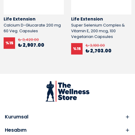
Life Extension
Life Extension
Calcium D-Glucarate 200 mg
Super Selenium Complex &
60 Veg. Capsules
Vitamin E, 200 mcg, 100
Vegetarian Capsules
₺ 3,420.00
%
15
₺ 2,907.00
₺ 3,180.00
%
15
₺ 2,703.00
Kurumsal
Hesabım