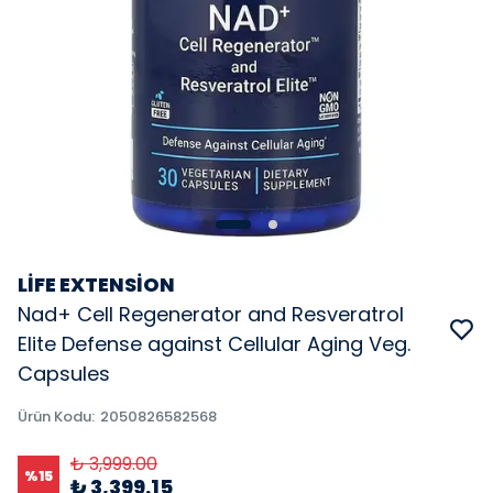
LİFE EXTENSİON
Nad+ Cell Regenerator and Resveratrol
Elite Defense against Cellular Aging Veg.
Capsules
Ürün Kodu
:
2050826582568
₺ 3,999.00
%
15
₺ 3,399.15