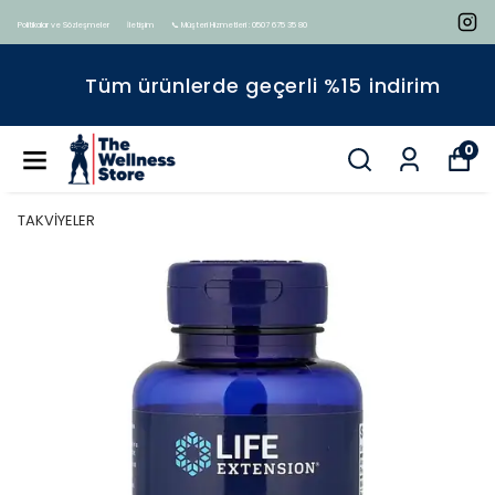
Politikalar ve Sözleşmeler
İletişim
📞 Müşteri Hizmetleri : 0507 675 35 80
Tüm ürünlerde geçerli %15 indirim
0
TAKVİYELER