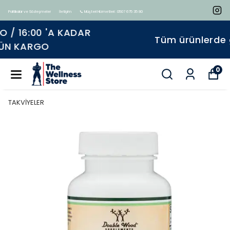
Politikalar ve Sözleşmeler
İletişim
📞 Müşteri Hizmetleri : 0507 675 35 80
Tüm ürünlerde geçerli %15 indirim
0
TAKVİYELER