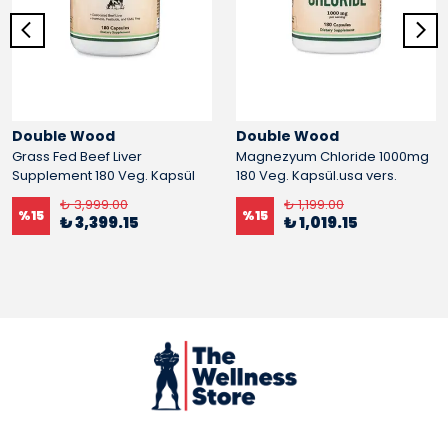
Double Wood
Double Wood
Grass Fed Beef Liver
Magnezyum Chloride 1000mg
Supplement 180 Veg. Kapsül
180 Veg. Kapsül.usa vers.
₺ 3,999.00
₺ 1,199.00
%
15
%
15
₺ 3,399.15
₺ 1,019.15