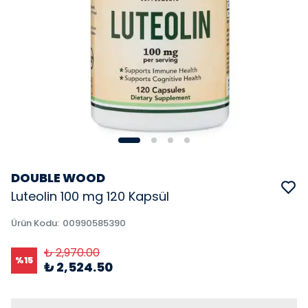
DOUBLE WOOD
Luteolin 100 mg 120 Kapsül
Ürün Kodu
:
00990585390
₺ 2,970.00
%
15
₺ 2,524.50