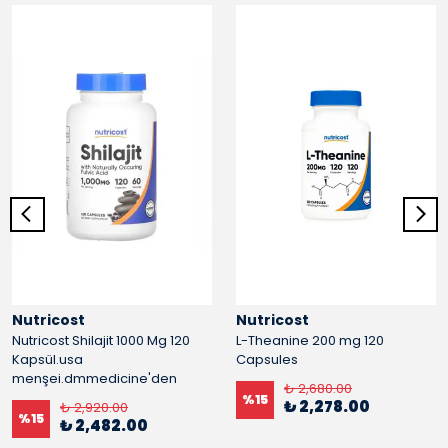
Nutricost
Nutricost
Nutricost Shilajit 1000 Mg 120
L-Theanine 200 mg 120
Kapsül.usa
Capsules
menşei.dmmedicine'den
₺ 2,680.00
%
15
₺ 2,278.00
₺ 2,920.00
%
15
₺ 2,482.00