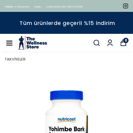
Politikalar ve Sözleşmeler
İletişim
📞 Müşteri Hizmetleri : 0507 675 35 80
Tüm ürünlerde geçerli %15 indirim
0
TAKVİYELER