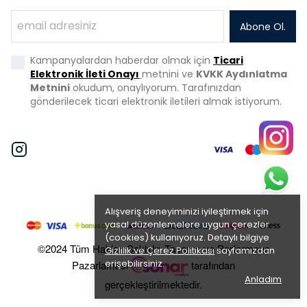
Abone Ol.
Kampanyalardan haberdar olmak için
Ticari
Elektronik İleti Onayı
metnini ve
KVKK Aydınlatma
Metnini
okudum, onaylıyorum. Tarafınızdan
gönderilecek ticari elektronik iletileri almak istiyorum.
Alışveriş deneyiminizi iyileştirmek için
yasal düzenlemelere uygun çerezler
(cookies) kullanıyoruz. Detaylı bilgiye
©2024 Tüm Hakları Saklıdır. Tasarım ve Performans
Gizlilik ve Çerez Politikası
sayfamızdan
erişebilirsiniz.
Pazarlaması
tarafından
Anladım
gerçekleştirilmektedir.