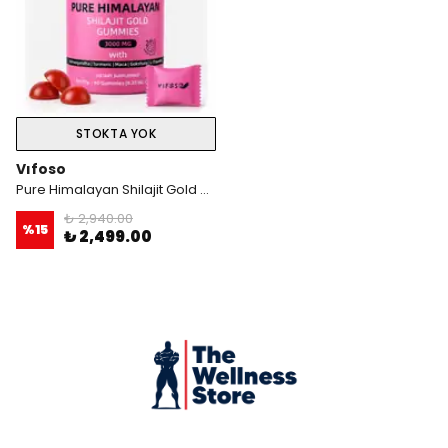
STOKTA YOK
Vıfoso
Pure Himalayan Shilajit Gold Gummies With Turmeric + Maca + Gokshura & L-theanine 60 Gummies
₺ 2,940.00
%
15
₺ 2,499.00