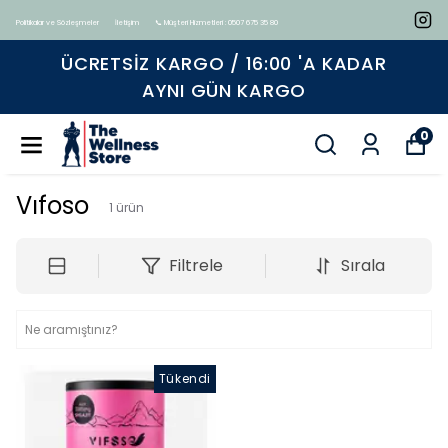
Politikalar ve Sözleşmeler
İletişim
📞 Müşteri Hizmetleri : 0507 675 35 80
 KARGO / 16:00 'A KADAR
Tüm ürünl
YNI GÜN KARGO
0
Vıfoso
1
ürün
Filtrele
Sırala
Tükendi