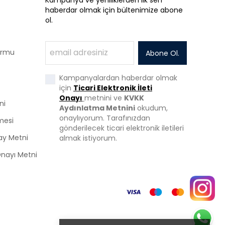
Kampanya ve yeniliklerden ilk sen
haberdar olmak için bültenimize abone
ol.
Formu
Abone Ol.
Kampanyalardan haberdar olmak
için
Ticari Elektronik İleti
Onayı
metnini ve
KVKK
ni
Aydınlatma Metnini
okudum,
onaylıyorum. Tarafınızdan
mesi
gönderilecek ticari elektronik iletileri
ay Metni
almak istiyorum.
 Onayı Metni