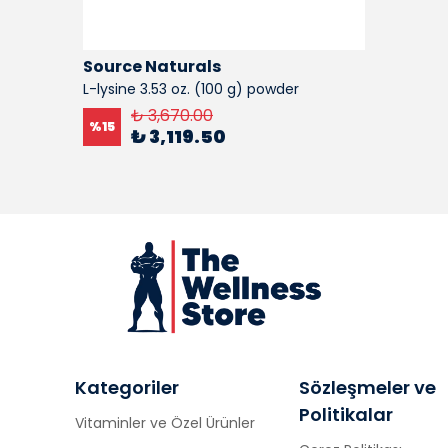
Source Naturals
L-lysine 3.53 oz. (100 g) powder
₺ 3,670.00
%
15
₺ 3,119.50
Kategoriler
Sözleşmeler ve
Politikalar
Vitaminler ve Özel Ürünler