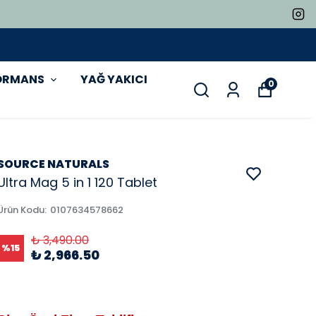
ORMANS
YAĞ YAKICI
0
SOURCE NATURALS
Ultra Mag 5 in 1 120 Tablet
Ürün Kodu
:
0107634578662
₺ 3,490.00
%
15
₺ 2,966.50