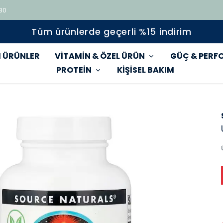
 80
Tüm ürünlerde geçerli %15 indirim
 ÜRÜNLER
VİTAMİN & ÖZEL ÜRÜN
GÜÇ & PERF
PROTEİN
KİŞİSEL BAKIM