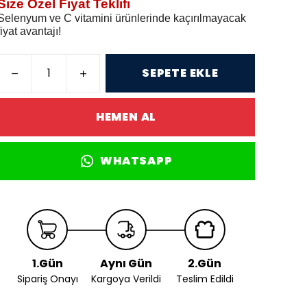
Size Özel Fiyat Teklifi
Selenyum ve C vitamini ürünlerinde kaçırılmayacak
fiyat avantajı!
SEPETE EKLE
HEMEN AL
WHATSAPP
1.Gün
Aynı Gün
2.Gün
Sipariş Onayı
Kargoya Verildi
Teslim Edildi