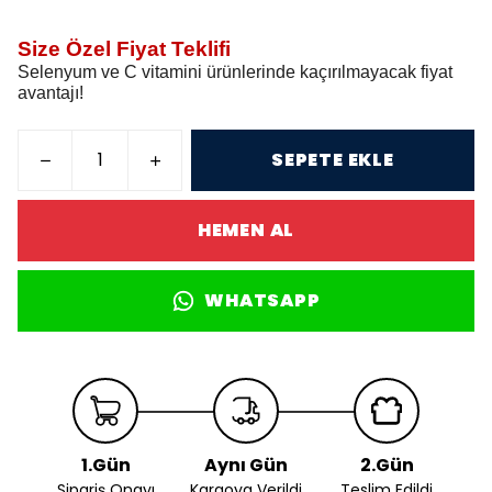
Size Özel Fiyat Teklifi
Selenyum ve C vitamini ürünlerinde kaçırılmayacak fiyat
avantajı!
SEPETE EKLE
HEMEN AL
WHATSAPP
1.Gün
Aynı Gün
2.Gün
Sipariş Onayı
Kargoya Verildi
Teslim Edildi