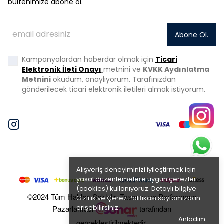
bültenimize abone ol.
Abone Ol.
Kampanyalardan haberdar olmak için
Ticari
Elektronik İleti Onayı
metnini ve
KVKK Aydınlatma
Metnini
okudum, onaylıyorum. Tarafınızdan
gönderilecek ticari elektronik iletileri almak istiyorum.
Alışveriş deneyiminizi iyileştirmek için
yasal düzenlemelere uygun çerezler
(cookies) kullanıyoruz. Detaylı bilgiye
©2024 Tüm Hakları Saklıdır. Tasarım ve Performans
Gizlilik ve Çerez Politikası
sayfamızdan
erişebilirsiniz.
Pazarlaması
tarafından
Anladım
gerçekleştirilmektedir.