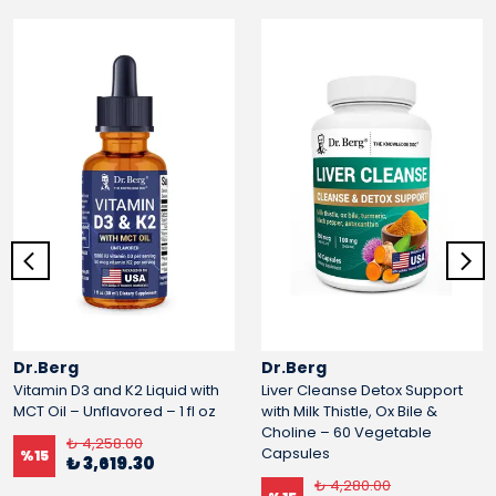
Dr.Berg
Dr.Berg
Vitamin D3 and K2 Liquid with
Liver Cleanse Detox Support
MCT Oil – Unflavored – 1 fl oz
with Milk Thistle, Ox Bile &
Choline – 60 Vegetable
₺ 4,258.00
Capsules
%
15
₺ 3,619.30
₺ 4,280.00