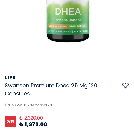
LIFE
Swanson Premium Dhea 25 Mg 120
Capsules
Ürün Kodu
:
2342423423
₺ 2,320.00
%
15
₺ 1,972.00