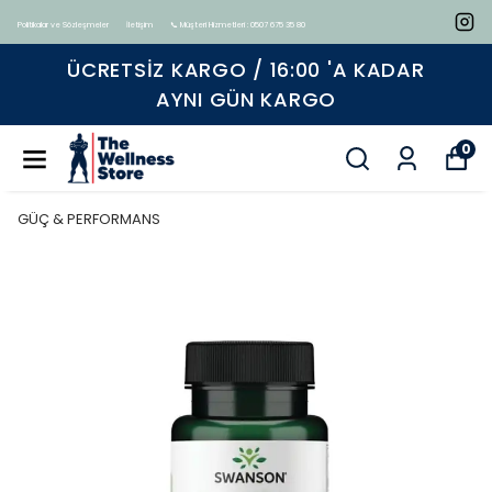
Politikalar ve Sözleşmeler
İletişim
📞 Müşteri Hizmetleri : 0507 675 35 80
Tüm ürünlerde geçerli %15 indirim
0
GÜÇ & PERFORMANS