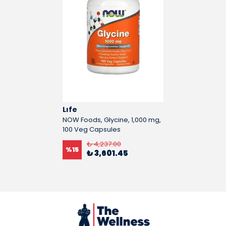
Lıfe
NOW Foods, Glycine, 1,000 mg,
100 Veg Capsules
₺ 4,237.00
%
15
₺ 3,601.45