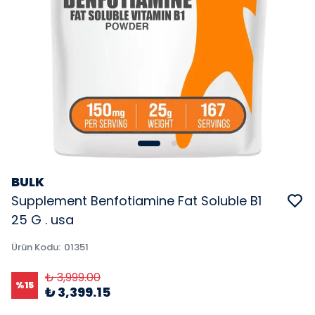
BULK
Supplement Benfotiamine Fat Soluble B1
25 G . usa
Ürün Kodu
:
01351
₺ 3,999.00
%
15
₺ 3,399.15