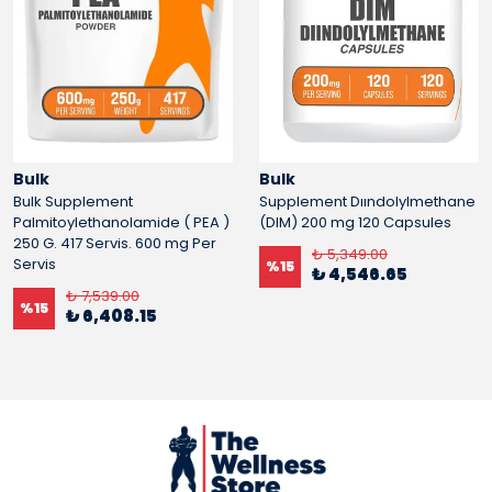
Bulk
Bulk
Bulk Supplement
Supplement Dıındolylmethane
Palmitoylethanolamide ( PEA )
(DIM) 200 mg 120 Capsules
250 G. 417 Servis. 600 mg Per
₺ 5,349.00
Servis
%
15
₺ 4,546.65
₺ 7,539.00
%
15
₺ 6,408.15