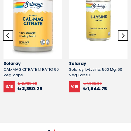
Solaray
Solaray
CAL-MAG CITRATE 1:1 RATIO 90
Solaray, L-Lysine, 500 Mg, 60
Veg. caps
Veg Kapsül
₺ 2,765.00
₺ 1,935.00
%
15
%
15
₺ 2,350.25
₺ 1,644.75