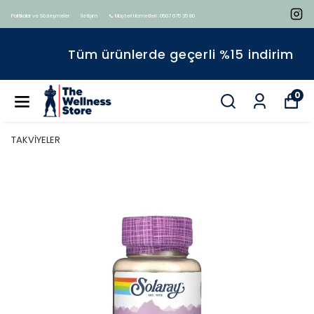
Politikalar ve Sözleşmeler
İletişim
📞 Müşteri Hizmetleri : 0507 675 35 80
Tüm ürünlerde geçerli %15 indirim
0
TAKVİYELER