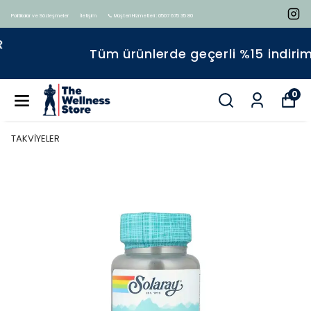
Politikalar ve Sözleşmeler
İletişim
📞 Müşteri Hizmetleri : 0507 675 35 80
Tüm ürünlerde geçerli %15 indirim
0
TAKVİYELER