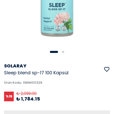
SOLARAY
Sleep blend sp-17 100 Kapsül
Ürün Kodu
:
DMM00326
₺ 2,099.00
%
15
₺ 1,784.15