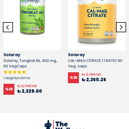
Solaray
Solaray
Solaray, Tongkat Ali, 400 mg,
CAL-MAG CITRATE 1:1 RATIO 90
60 VegCaps
Veg. caps
₺ 2,765.00
%
15
1 değerlendirme
₺ 2,350.25
₺ 2,740.00
%
15
₺ 2,329.00