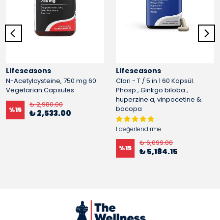
Lifeseasons
Lifeseasons
N-Acetylcysteine, 750 mg 60
Clari - T / 5 in 1 60 Kapsül.
Vegetarian Capsules
Phosp., Ginkgo biloba ,
huperzine a, vinpocetine &.
₺ 2,980.00
bacopa
%
15
₺ 2,533.00
1 değerlendirme
₺ 6,099.00
%
15
₺ 5,184.15