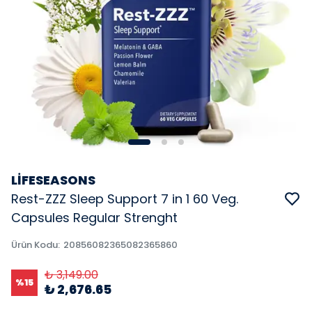
LİFESEASONS
Rest-ZZZ Sleep Support 7 in 1 60 Veg.
Capsules Regular Strenght
Ürün Kodu
:
20856082365082365860
₺ 3,149.00
%
15
₺ 2,676.65