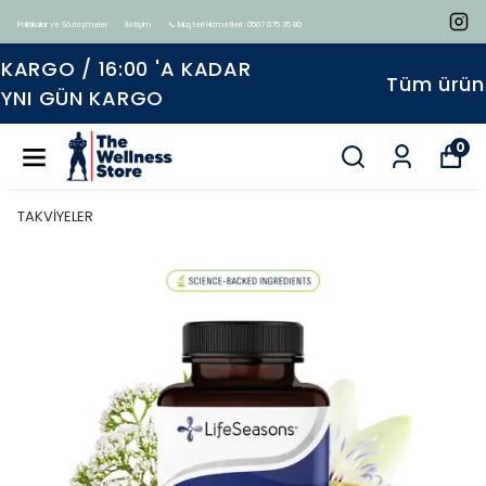
Politikalar ve Sözleşmeler
İletişim
📞 Müşteri Hizmetleri : 0507 675 35 80
Tüm ürünlerde geçerli %15 indirim
0
TAKVİYELER