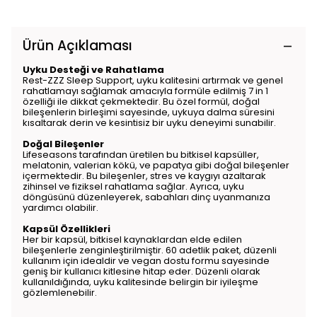
Ürün Açıklaması
Uyku Desteği ve Rahatlama
Rest-ZZZ Sleep Support, uyku kalitesini artırmak ve genel
rahatlamayı sağlamak amacıyla formüle edilmiş 7 in 1
özelliği ile dikkat çekmektedir. Bu özel formül, doğal
bileşenlerin birleşimi sayesinde, uykuya dalma süresini
kısaltarak derin ve kesintisiz bir uyku deneyimi sunabilir.
Doğal Bileşenler
Lifeseasons tarafından üretilen bu bitkisel kapsüller,
melatonin, valerian kökü, ve papatya gibi doğal bileşenler
içermektedir. Bu bileşenler, stres ve kaygıyı azaltarak
zihinsel ve fiziksel rahatlama sağlar. Ayrıca, uyku
döngüsünü düzenleyerek, sabahları dinç uyanmanıza
yardımcı olabilir.
Kapsül Özellikleri
Her bir kapsül, bitkisel kaynaklardan elde edilen
bileşenlerle zenginleştirilmiştir. 60 adetlik paket, düzenli
kullanım için idealdir ve vegan dostu formu sayesinde
geniş bir kullanıcı kitlesine hitap eder. Düzenli olarak
kullanıldığında, uyku kalitesinde belirgin bir iyileşme
gözlemlenebilir.