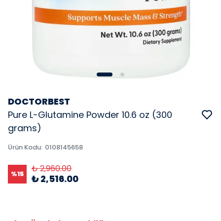
DOCTORBEST
Pure L-Glutamine Powder 10.6 oz (300
grams)
Ürün Kodu
:
0108145658
₺ 2,960.00
%
15
₺ 2,516.00