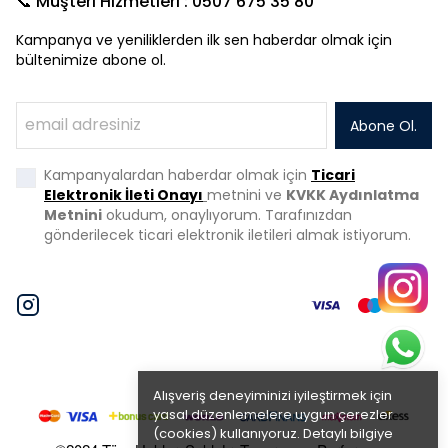
📞 Müşteri Hizmetleri : 0507 675 35 80
Kampanya ve yeniliklerden ilk sen haberdar olmak için
bültenimize abone ol.
Abone Ol.
Kampanyalardan haberdar olmak için
Ticari
Elektronik İleti Onayı
metnini ve
KVKK Aydınlatma
Metnini
okudum, onaylıyorum. Tarafınızdan
gönderilecek ticari elektronik iletileri almak istiyorum.
Alışveriş deneyiminizi iyileştirmek için
yasal düzenlemelere uygun çerezler
(cookies) kullanıyoruz. Detaylı bilgiye