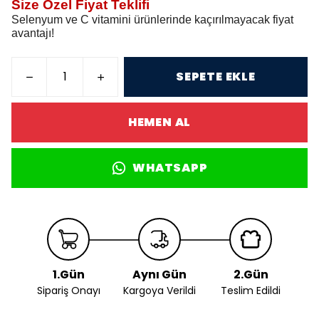
Size Özel Fiyat Teklifi
Selenyum ve C vitamini ürünlerinde kaçırılmayacak fiyat
avantajı!
SEPETE EKLE
HEMEN AL
WHATSAPP
1.Gün
Aynı Gün
2.Gün
Sipariş Onayı
Kargoya Verildi
Teslim Edildi